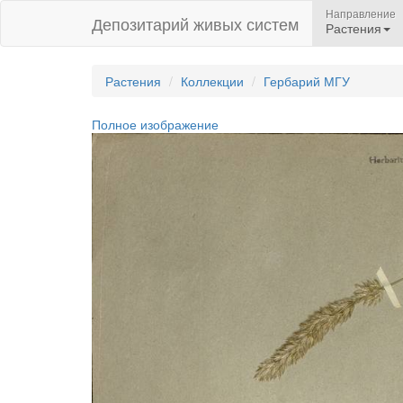
Направление
Депозитарий живых систем
Растения
Растения
Коллекции
Гербарий МГУ
Полное изображение