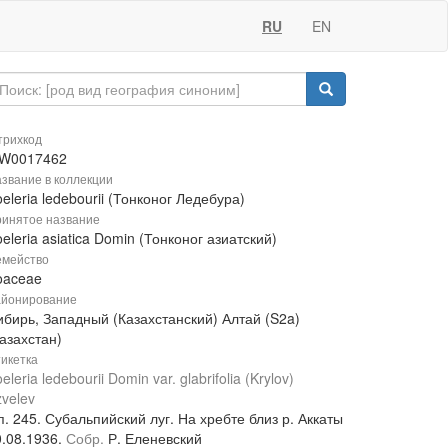
RU
EN
рихкод
W0017462
звание в коллекции
eleria ledebourii (Тонконог Ледебура)
инятое название
eleria asiatica Domin (Тонконог азиатский)
мейство
oaceae
йонирование
ибирь, Западный (Казахстанский) Алтай (S2a)
азахстан)
икетка
eleria ledebourii Domin var. glabrifolia (Krylov)
velev
. 245. Субальпийский луг. На хребте близ р. Аккаты
0.08.1936.
Собр.
Р. Еленевский