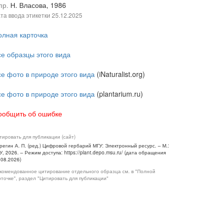
пр.
Н. Власова, 1986
та ввода этикетки
25.12.2025
олная карточка
се образцы этого вида
се фото в природе этого вида
(iNaturalist.org)
се фото в природе этого вида
(plantarium.ru)
ообщить об ошибке
тировать для публикации (сайт)
регин А. П. (ред.) Цифровой гербарий МГУ: Электронный ресурс. – М.:
У, 2026. – Режим доступа: https://plant.depo.msu.ru/ (дата обращения
.08.2026)
комендованное цитирование отдельного образца см. в "Полной
рточке", раздел "Цитировать для публикации"