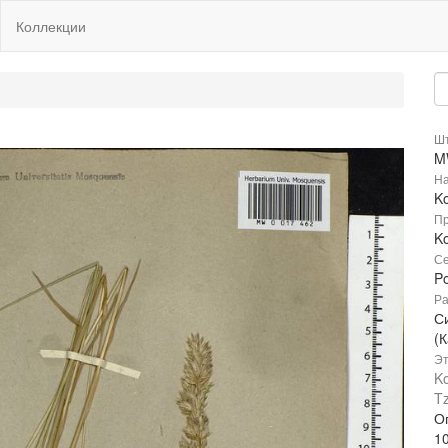
Коллекции
Шт
M
На
Ko
Пр
Ko
Се
P
Ра
С
(К
Эт
Ko
Tz
Оп
1