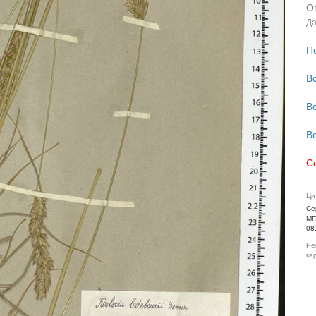
О
Да
П
В
В
В
С
Ци
Се
МГ
08
Ре
ка