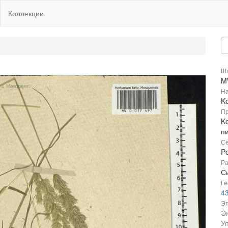
Коллекции
Шт
M
На
Ko
Пр
Ko
п
Се
P
Ра
Си
Ге
4
Эт
Э
У