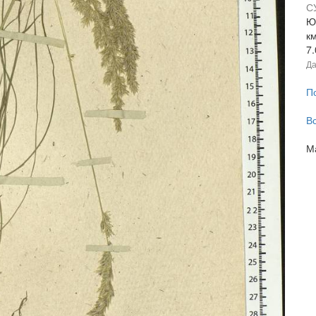
С
Ю.
к
7
Да
П
В
М