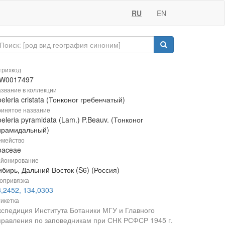
RU
EN
рихкод
W0017497
звание в коллекции
eleria cristata (Тонконог гребенчатый)
инятое название
eleria pyramidata (Lam.) P.Beauv. (Тонконог
ирамидальный)
мейство
oaceae
йонирование
бирь, Дальний Восток (S6) (Россия)
опривязка
3,2452, 134,0303
икетка
кспедиция Института Ботаники МГУ и Главного
правления по заповедникам при СНК РСФСР 1945 г.