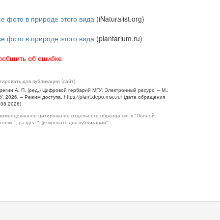
се фото в природе этого вида
(iNaturalist.org)
се фото в природе этого вида
(plantarium.ru)
ообщить об ошибке
тировать для публикации (сайт)
регин А. П. (ред.) Цифровой гербарий МГУ: Электронный ресурс. – М.:
У, 2026. – Режим доступа: https://plant.depo.msu.ru/ (дата обращения
.08.2026)
комендованное цитирование отдельного образца см. в "Полной
рточке", раздел "Цитировать для публикации"