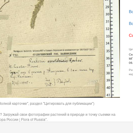
В
В
С
Ци
Се
МГ
06
Ре
ка
олной карточке", раздел "Цитировать для публикации")
? Загружай свои фотографии растений в природе и точку съемки на
ра России | Flora of Russia".