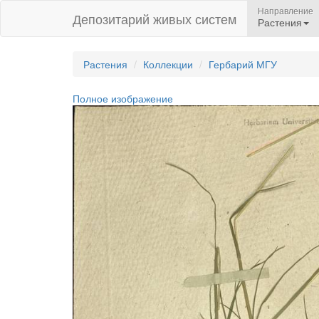
Направление
Депозитарий живых систем
Растения
Растения
Коллекции
Гербарий МГУ
Полное изображение