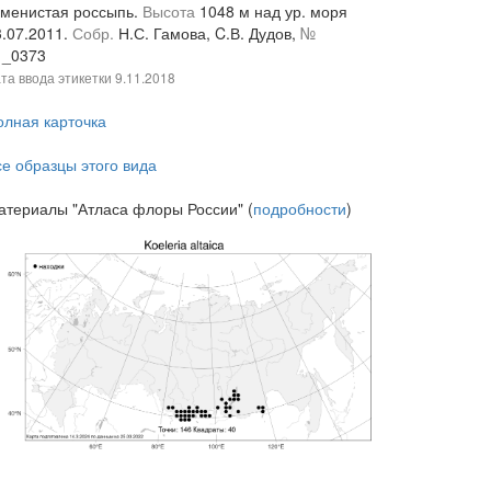
аменистая россыпь.
Высота
1048 м над ур. моря
3.07.2011.
Собр.
Н.С. Гамова, C.В. Дудов,
№
1_0373
та ввода этикетки
9.11.2018
олная карточка
се образцы этого вида
атериалы "Атласа флоры России" (
подробности
)