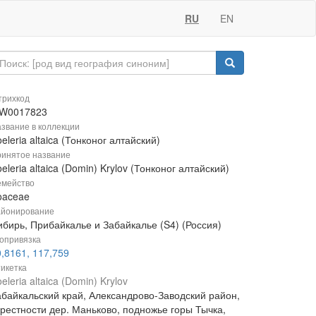
RU
EN
рихкод
W0017823
звание в коллекции
eleria altaica (Тонконог алтайский)
инятое название
eleria altaica (Domin) Krylov (Тонконог алтайский)
мейство
oaceae
йонирование
ибирь, Прибайкалье и Забайкалье (S4) (Россия)
опривязка
,8161, 117,759
икетка
eleria altaica (Domin) Krylov
абайкальский край, Александрово-Заводский район,
крестности дер. Маньково, подножье горы Тычка,