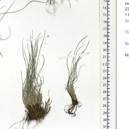
к
2
1
Да
П
В
М