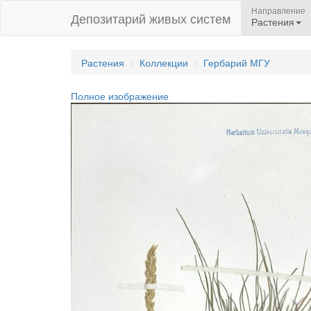
Направление
Депозитарий живых систем
Растения
Растения
Коллекции
Гербарий МГУ
Полное изображение