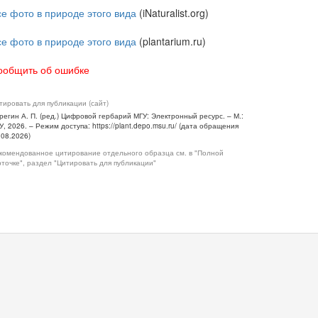
се фото в природе этого вида
(iNaturalist.org)
се фото в природе этого вида
(plantarium.ru)
ообщить об ошибке
тировать для публикации (сайт)
регин А. П. (ред.) Цифровой гербарий МГУ: Электронный ресурс. – М.:
У, 2026. – Режим доступа: https://plant.depo.msu.ru/ (дата обращения
.08.2026)
комендованное цитирование отдельного образца см. в "Полной
рточке", раздел "Цитировать для публикации"