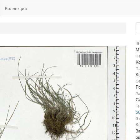
Коллекции
Шт
M
На
Ko
Пр
Ko
Се
P
Ра
С
Ге
50
Эт
Ko
З
о