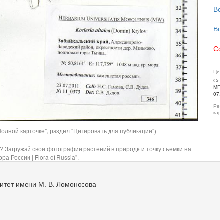
В
В
С
Ци
Се
МГ
07
Ре
ка
олной карточке", раздел "Цитировать для публикации")
? Загружай свои фотографии растений в природе и точку съемки на
ра России | Flora of Russia".
итет имени М. В. Ломоносова