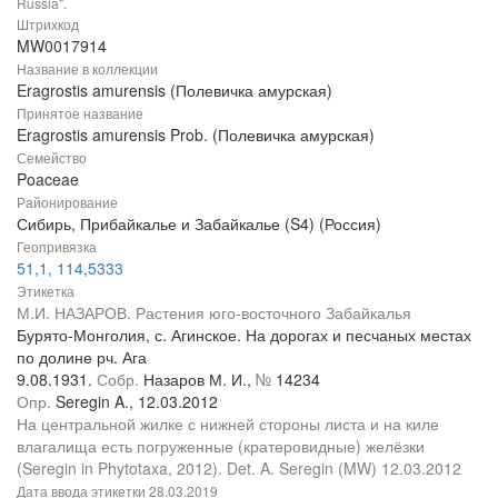
Russia".
Штрихкод
MW0017914
Название в коллекции
Eragrostis amurensis (Полевичка амурская)
Принятое название
Eragrostis amurensis Prob. (Полевичка амурская)
Семейство
Poaceae
Районирование
Сибирь, Прибайкалье и Забайкалье (S4) (Россия)
Геопривязка
51,1, 114,5333
Этикетка
М.И. НАЗАРОВ. Растения юго-восточного Забайкалья
Бурято-Монголия, с. Агинское. На дорогах и песчаных местах
по долине рч. Ага
9.08.1931.
Собр.
Назаров М. И.,
№
14234
Опр.
Seregin A., 12.03.2012
На центральной жилке с нижней стороны листа и на киле
влагалища есть погруженные (кратеровидные) желёзки
(Seregin in Phytotaxa, 2012). Det. A. Seregin (MW) 12.03.2012
Дата ввода этикетки
28.03.2019