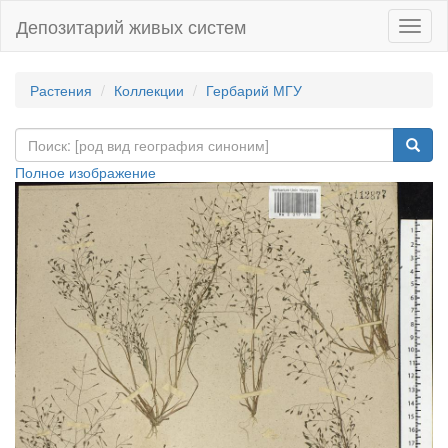
Депозитарий живых систем
Навиг
Растения
Коллекции
Гербарий МГУ
Полное изображение