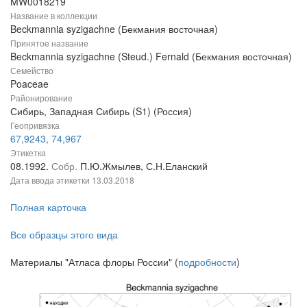
MW0018219
Название в коллекции
Beckmannia syzigachne (Бекмания восточная)
Принятое название
Beckmannia syzigachne (Steud.) Fernald (Бекмания восточная)
Семейство
Poaceae
Районирование
Сибирь, Западная Сибирь (S1) (Россия)
Геопривязка
67,9243, 74,967
Этикетка
08.1992.
Собр.
П.Ю.Жмылев, С.Н.Еланский
Дата ввода этикетки
13.03.2018
Полная карточка
Все образцы этого вида
Материалы "Атласа флоры России" (
подробности
)