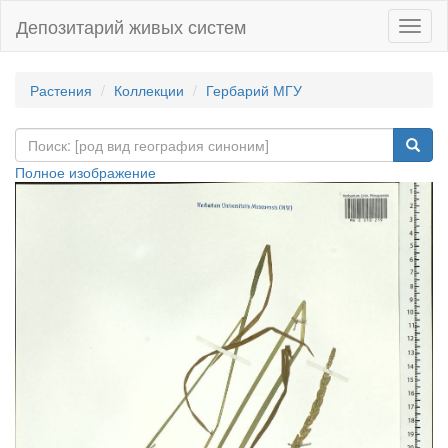
Депозитарий живых систем
Навиг
Растения
Коллекции
Гербарий МГУ
Полное изображение