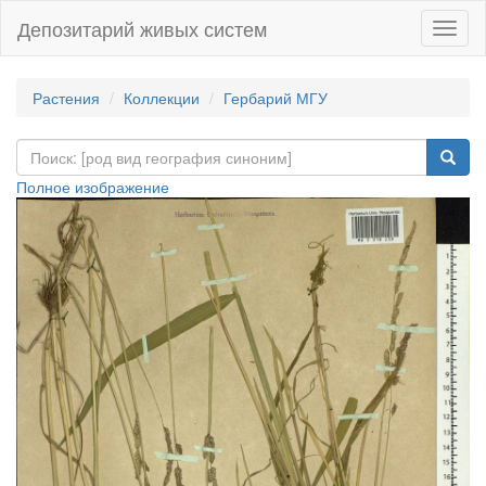
Депозитарий живых систем
Навиг
Растения
Коллекции
Гербарий МГУ
Полное изображение