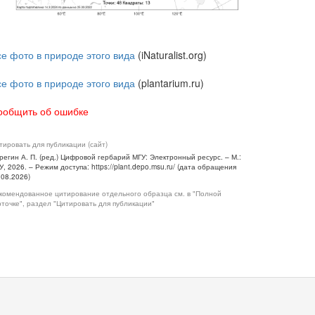
се фото в природе этого вида
(iNaturalist.org)
се фото в природе этого вида
(plantarium.ru)
ообщить об ошибке
тировать для публикации (сайт)
регин А. П. (ред.) Цифровой гербарий МГУ: Электронный ресурс. – М.:
У, 2026. – Режим доступа: https://plant.depo.msu.ru/ (дата обращения
.08.2026)
комендованное цитирование отдельного образца см. в "Полной
рточке", раздел "Цитировать для публикации"