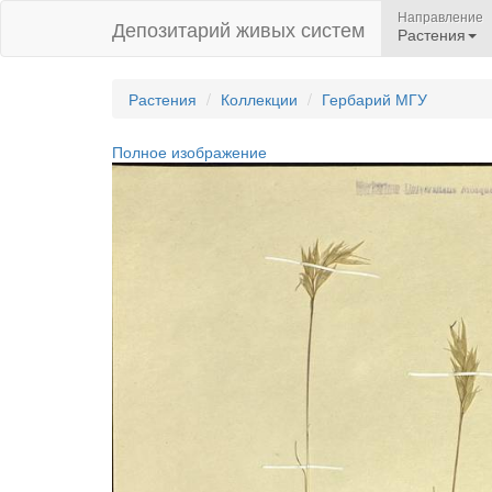
Направление
Депозитарий живых систем
Растения
Растения
Коллекции
Гербарий МГУ
Полное изображение