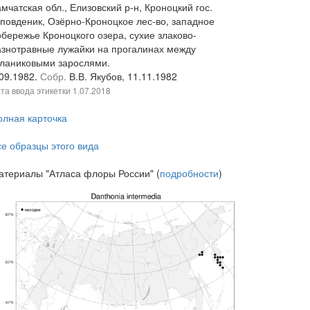
мчатская обл., Елизовский р-н, Кроноцкий гос.
аповденик, Озёрно-Кроноцкое лес-во, западное
обережье Кроноцкого озера, сухие злаково-
азнотравные лужайки на прогалинах между
тланиковыми зарослями.
.09.1982.
Собр.
В.В. Якубов, 11.11.1982
та ввода этикетки
1.07.2018
олная карточка
се образцы этого вида
атериалы "Атласа флоры России" (
подробности
)