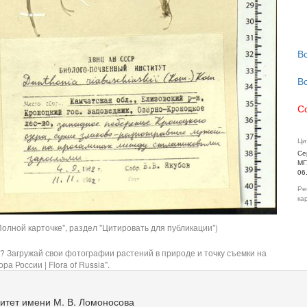
В
В
С
Ци
Се
МГ
06
Ре
ка
олной карточке", раздел "Цитировать для публикации")
? Загружай свои фотографии растений в природе и точку съемки на
ра России | Flora of Russia".
итет имени М. В. Ломоносова