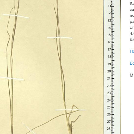
Ка
з
п
р
с
4
Да
П
В
М