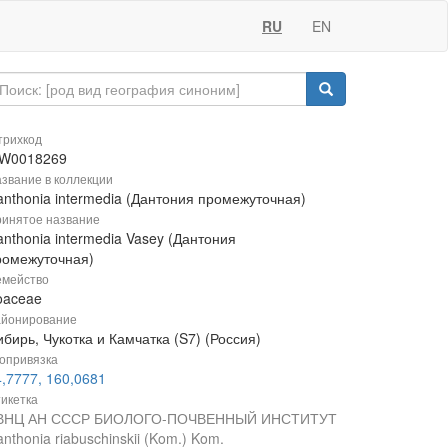
RU
EN
рихкод
W0018269
звание в коллекции
anthonia intermedia (Дантония промежуточная)
инятое название
nthonia intermedia Vasey (Дантония
ромежуточная)
мейство
oaceae
йонирование
бирь, Чукотка и Камчатка (S7) (Россия)
опривязка
4,7777, 160,0681
икетка
ВНЦ АН СССР БИОЛОГО-ПОЧВЕННЫЙ ИНСТИТУТ
nthonia riabuschinskii (Kom.) Kom.