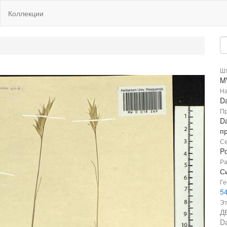
Коллекции
Шт
M
На
D
Пр
Da
п
Се
P
Ра
Си
Ге
5
Эт
Д
Da