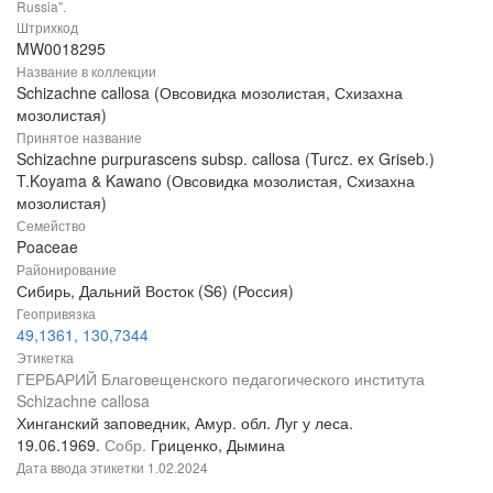
Russia".
Штрихкод
MW0018295
Название в коллекции
Schizachne callosa (Овсовидка мозолистая, Схизахна
мозолистая)
Принятое название
Schizachne purpurascens subsp. callosa (Turcz. ex Griseb.)
T.Koyama & Kawano (Овсовидка мозолистая, Схизахна
мозолистая)
Семейство
Poaceae
Районирование
Сибирь, Дальний Восток (S6) (Россия)
Геопривязка
49,1361, 130,7344
Этикетка
ГЕРБАРИЙ Благовещенского педагогического института
Schizachne callosa
Хинганский заповедник, Амур. обл. Луг у леса.
19.06.1969.
Собр.
Гриценко, Дымина
Дата ввода этикетки
1.02.2024