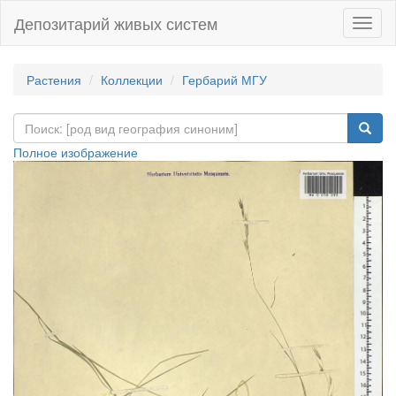
Депозитарий живых систем
Навиг
Растения
Коллекции
Гербарий МГУ
Полное изображение