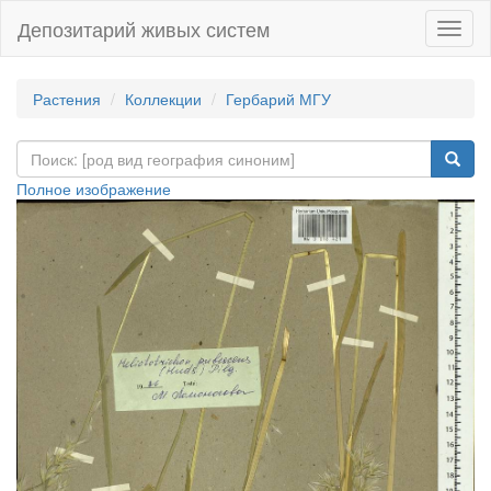
Депозитарий живых систем
Навиг
Растения
Коллекции
Гербарий МГУ
Полное изображение