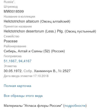
Russia".
Штрихкод
MW0018599
Название в коллекции
Helictotrichon altaicum (Овсец алтайский)
Принятое название
Helictotrichon desertorum (Less.) Pilg. (Овсец пустынный)
Семейство
Poaceae
Районирование
Сибирь, Алтай и Саяны (S2) (Россия)
Геопривязка
51,1667, 94,4167
Этикетка
30.05.1972.
Собр.
Ханминчун В.,
№
2527
Дата ввода этикетки
17.10.2018
Полная карточка
Все образцы этого вида
Материалы "Атласа флоры России" (
подробности
)