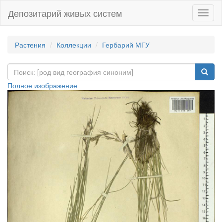
Депозитарий живых систем
Навиг
Растения
Коллекции
Гербарий МГУ
Полное изображение