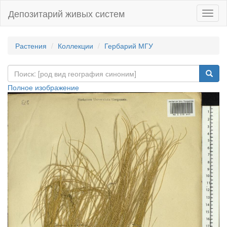
Депозитарий живых систем
Навиг
Растения
Коллекции
Гербарий МГУ
Полное изображение