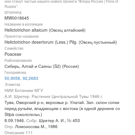
они станут частью нашего нового проекта "Флора России | Flora of
Russia".
Штрихкод
MW0018645
Название в коллекции
Helictotrichon altaicum (Овсец алтайский)
Принятое название
Helictotrichon desertorum (Less.) Pilg. (Овсец пустынный)
Семейство
Poaceae
Районирование
Сибирь, Алтай и Саяны (S2) (Россия)
Геопривязка
50,9056, 92,2683
Этикетка
НИИ Ботаники МГУ
А.И. Шретер. Растения Центральной Тувы 1946 г.
Тува, Овюрский р-н, верховье р. Улатай. Зап. склон сопки
перед ручьём, впадающим с востока (в одной дернине со
Stipa соколотельч.)
8.09.1946.
Собр.
Шретер А. И.,
№
453
Опр.
Ломоносова М., 1986
Описание 111