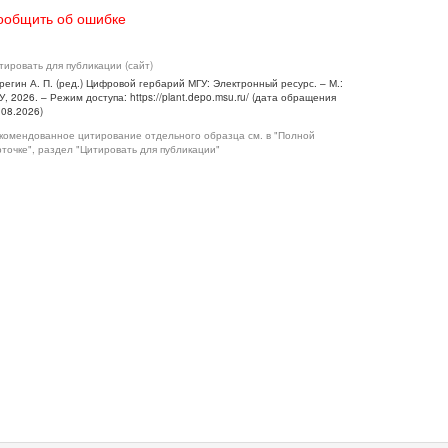
ообщить об ошибке
тировать для публикации (сайт)
регин А. П. (ред.) Цифровой гербарий МГУ: Электронный ресурс. – М.:
У, 2026. – Режим доступа: https://plant.depo.msu.ru/ (дата обращения
.08.2026)
комендованное цитирование отдельного образца см. в "Полной
рточке", раздел "Цитировать для публикации"