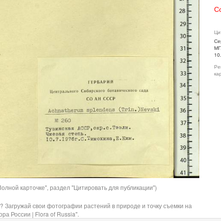
С
Ци
Се
МГ
10
Ре
ка
олной карточке", раздел "Цитировать для публикации")
? Загружай свои фотографии растений в природе и точку съемки на
ра России | Flora of Russia".