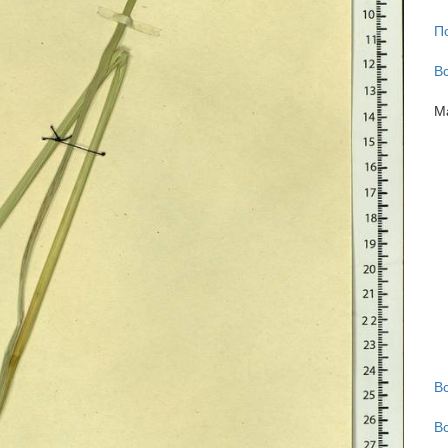
П
В
М
В
В