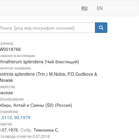
RU
EN
рихкод
W0018766
звание в коллекции
chnatherum splendens (Чий блестящий)
инятое название
otrinia splendens (Trin.) M.Nobis, P.D.Gudkova &
.Nowak
мейство
oaceae
йонирование
ибирь, Алтай и Саяны (S2) (Россия)
опривязка
,0113, 90,1979
икетка
0.07.1976.
Собр.
Тимохина С.
та ввода этикетки
2.07.2018