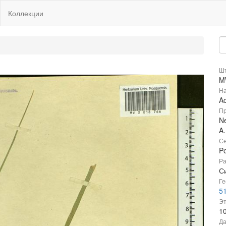
Коллекции
Шт
M
На
A
Пр
Ne
A
Се
P
Ра
С
Ге
51
Эт
1
Да