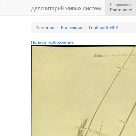
Направление
Депозитарий живых систем
Растения
Растения
Коллекции
Гербарий МГУ
Полное изображение