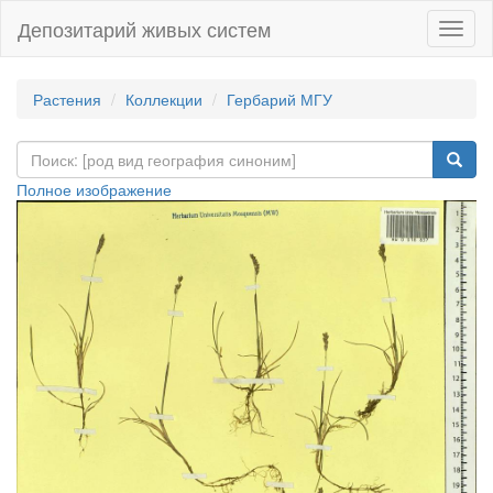
Депозитарий живых систем
Навиг
Растения
Коллекции
Гербарий МГУ
Полное изображение