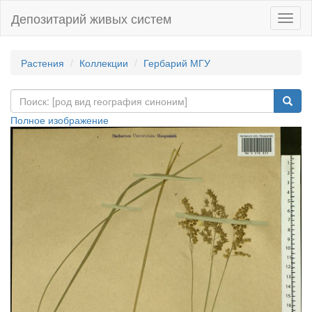
Депозитарий живых систем
Навиг
Растения
Коллекции
Гербарий МГУ
Полное изображение