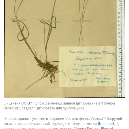
Лицензия CC-BY 4.0 (см. рекомендованное цитирование в "Полной
карточке", раздел "Цитировать для публикации")
Хочешь принять участие в создании "Атласа флоры России"? Загружай
свои фотографии растений в природе и точку съемки на
iNaturalist
, где
они станут частью нашего нового проекта "Флора России | Flora of