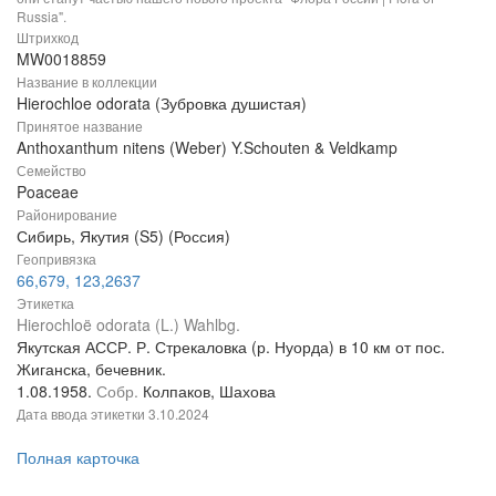
Russia".
Штрихкод
MW0018859
Название в коллекции
Hierochloe odorata (Зубровка душистая)
Принятое название
Anthoxanthum nitens (Weber) Y.Schouten & Veldkamp
Семейство
Poaceae
Районирование
Сибирь, Якутия (S5) (Россия)
Геопривязка
66,679, 123,2637
Этикетка
Hierochloë odorata (L.) Wahlbg.
Якутская АССР. Р. Стрекаловка (р. Нуорда) в 10 км от пос.
Жиганска, бечевник.
1.08.1958.
Собр.
Колпаков, Шахова
Дата ввода этикетки
3.10.2024
Полная карточка