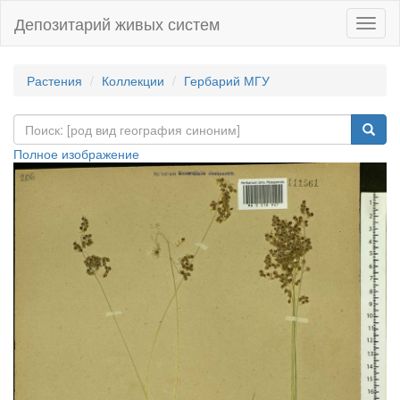
Депозитарий живых систем
Навиг
Растения
Коллекции
Гербарий МГУ
Полное изображение