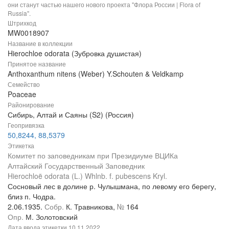
они станут частью нашего нового проекта "Флора России | Flora of
Russia".
Штрихкод
MW0018907
Название в коллекции
Hierochloe odorata (Зубровка душистая)
Принятое название
Anthoxanthum nitens (Weber) Y.Schouten & Veldkamp
Семейство
Poaceae
Районирование
Сибирь, Алтай и Саяны (S2) (Россия)
Геопривязка
50,8244, 88,5379
Этикетка
Комитет по заповедникам при Президиуме ВЦИКа
Алтайский Государственный Заповедник
Hierochloë odorata (L.) Whlnb. f. pubescens Kryl.
Сосновый лес в долине р. Чулышмана, по левому его берегу,
близ п. Чодра.
2.06.1935.
Собр.
К. Травникова,
№
164
Опр.
М. Золотовский
Дата ввода этикетки
10.11.2022