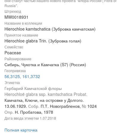
они станут частью нашего нового проекта "Флора России | Flora of
Russia".
Штрихкод
MW0018931
Название в коллекции
Hierochloe kamtschatica (Зубровка камчатская)
Принятое название
Hierochloe glabra Trin. (Зубровка голая)
Семейство
Poaceae
Районирование
Сибирь, Чукотка и Камчатка (S7) (Россия)
Геопривязка
56,3125, 161,3732
Этикетка
Гербарий Камчатской флоры
Hierochloë glabra ssp. kamtschatica Probat.
Камчатка, Ключи, на островке у Долгого.
13.06.1929.
Собр.
П.Т. Новограбленов,
№
1024
Опр.
Н. Пробатова, 1978
Дата ввода этикетки
1.07.2018
Полная карточка