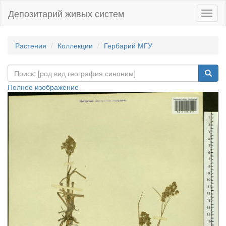
Депозитарий живых систем
Навиг
Растения
Коллекции
Гербарий МГУ
Полное изображение