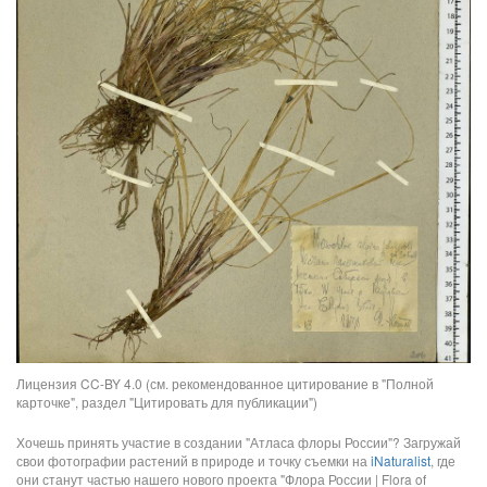
Лицензия CC-BY 4.0 (см. рекомендованное цитирование в "Полной
карточке", раздел "Цитировать для публикации")
Хочешь принять участие в создании "Атласа флоры России"? Загружай
свои фотографии растений в природе и точку съемки на
iNaturalist
, где
они станут частью нашего нового проекта "Флора России | Flora of