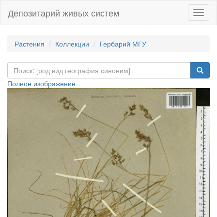
Депозитарий живых систем
Навиг
Растения
Коллекции
Гербарий МГУ
Полное изображение