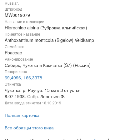
Russia".
Штрихкод
MW0019079
Название в коллекции
Hierochloe alpina (Зубровка альпийская)
Принятое название
Anthoxanthum monticola (Bigelow) Veldkamp
Семейство
Poaceae
Районирование
Сибирь, Чукотка и Камчатка (S7) (Россия)
Геопривязка
69,4996, 166,3378
Этикетка
Чукотка. р. Раучуа. 15 км к З от устья
8.07.1938.
Собр.
Леонтьев Ф.
Дата ввода этикетки
16.10.2019
Полная карточка
Все образцы этого вида