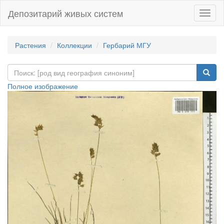
Депозитарий живых систем
Навиг
Растения
Коллекции
Гербарий МГУ
Полное изображение