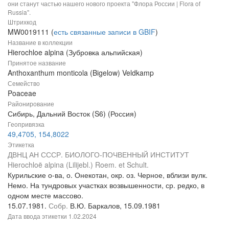
они станут частью нашего нового проекта "Флора России | Flora of
Russia".
Штрихкод
MW0019111 (
есть связанные записи в GBIF
)
Название в коллекции
Hierochloe alpina (Зубровка альпийская)
Принятое название
Anthoxanthum monticola (Bigelow) Veldkamp
Семейство
Poaceae
Районирование
Сибирь, Дальний Восток (S6) (Россия)
Геопривязка
49,4705, 154,8022
Этикетка
ДВНЦ АН СССР. БИОЛОГО-ПОЧВЕННЫЙ ИНСТИТУТ
Hierochloë alpina (Lilijebl.) Roem. et Schult.
Курильские о-ва, о. Онекотан, окр. оз. Черное, вблизи вулк.
Немо. На тундровых участках возвышенности, ср. редко, в
одном месте массово.
15.07.1981.
Собр.
В.Ю. Баркалов, 15.09.1981
Дата ввода этикетки
1.02.2024