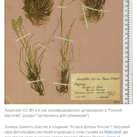
Лицензия CC-BY 4.0 (см. рекомендованное цитирование в "Полной
карточке", раздел "Цитировать для публикации")
Хочешь принять участие в создании "Атласа флоры России"? Загружай
свои фотографии растений в природе и точку съемки на
iNaturalist
, где
они станут частью нашего нового проекта "Флора России | Flora of