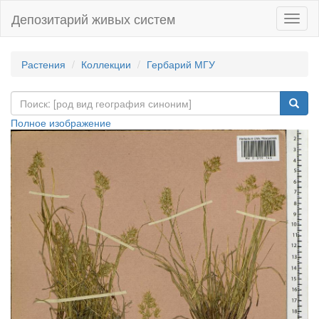
Депозитарий живых систем
Навиг
Растения
Коллекции
Гербарий МГУ
Полное изображение