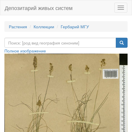
Депозитарий живых систем
Навиг
Растения
Коллекции
Гербарий МГУ
Полное изображение