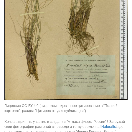
Лицензия CC-BY 4.0 (см. рекомендованное цитирование в "Полной
карточке", раздел "Цитировать для публикации")
Хочешь принять участие в создании "Атласа флоры России"? Загружай
свои фотографии растений в природе и точку съемки на
iNaturalist
, где
они станут частью нашего нового проекта "Флора России | Flora of