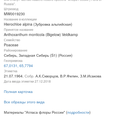
Russia".
Штрихкод
MW0019230
Название в коллекции
Hierochloe alpina (Зубровка альпийская)
Принятое название
Anthoxanthum monticola (Bigelow) Veldkamp
Семейство
Poaceae
Районирование
Сибирь, Западная Сибирь (S1) (Россия)
Геопривязка
67,0131, 65,7794
Этикетка
21.07.1964.
Собр.
А.К.Скворцов, В.Р.Филин, З.М.Исакова
Дата ввода этикетки
27.12.2018
Полная карточка
Все образцы этого вида
Материалы "Атласа флоры России" (
подробности
)