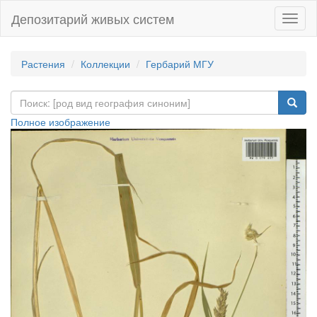
Депозитарий живых систем
Навиг
Растения
Коллекции
Гербарий МГУ
Полное изображение