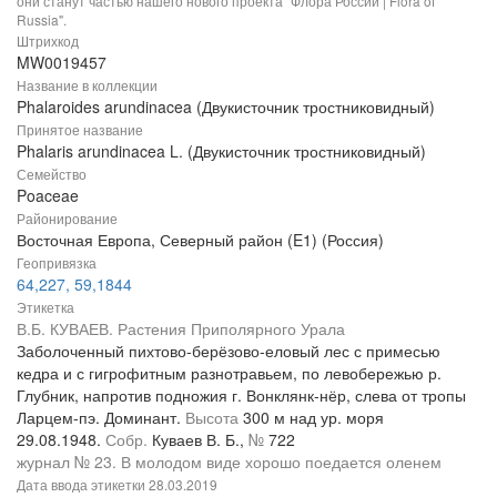
они станут частью нашего нового проекта "Флора России | Flora of
Russia".
Штрихкод
MW0019457
Название в коллекции
Phalaroides arundinacea (Двукисточник тростниковидный)
Принятое название
Phalaris arundinacea L. (Двукисточник тростниковидный)
Семейство
Poaceae
Районирование
Восточная Европа, Северный район (E1) (Россия)
Геопривязка
64,227, 59,1844
Этикетка
В.Б. КУВАЕВ. Растения Приполярного Урала
Заболоченный пихтово-берёзово-еловый лес с примесью
кедра и с гигрофитным разнотравьем, по левобережью р.
Глубник, напротив подножия г. Вонклянк-нёр, слева от тропы
Ларцем-пэ. Доминант.
Высота
300 м над ур. моря
29.08.1948.
Собр.
Куваев В. Б.,
№
722
журнал № 23. В молодом виде хорошо поедается оленем
Дата ввода этикетки
28.03.2019