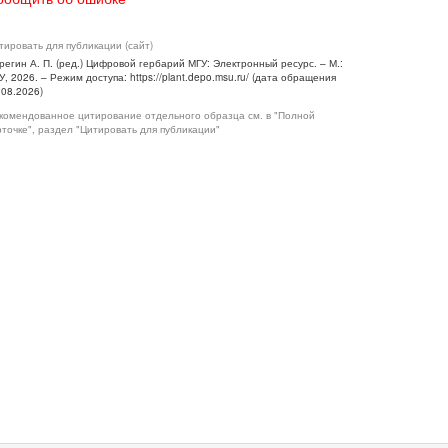
тировать для публикации (сайт)
регин А. П. (ред.) Цифровой гербарий МГУ: Электронный ресурс. – М.:
У, 2026. – Режим доступа: https://plant.depo.msu.ru/ (дата обращения
.08.2026)
комендованное цитирование отдельного образца см. в "Полной
рточке", раздел "Цитировать для публикации"