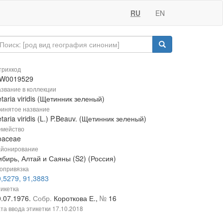
RU
EN
рихкод
W0019529
звание в коллекции
taria viridis (Щетинник зеленый)
инятое название
taria viridis (L.) P.Beauv. (Щетинник зеленый)
мейство
oaceae
йонирование
ибирь, Алтай и Саяны (S2) (Россия)
опривязка
,5279, 91,3883
икетка
0.07.1976.
Собр.
Короткова Е.,
№
16
та ввода этикетки
17.10.2018