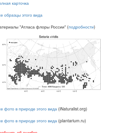
олная карточка
се образцы этого вида
атериалы "Атласа флоры России" (
подробности
)
се фото в природе этого вида
(iNaturalist.org)
се фото в природе этого вида
(plantarium.ru)
ообщить об ошибке