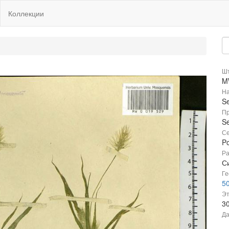
Коллекции
Шт
M
На
Se
Пр
Se
Се
P
Ра
С
Ге
50
Эт
3
Да