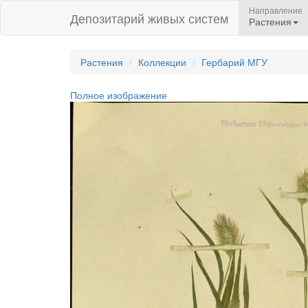
Направление
Депозитарий живых систем
Растения
Растения
Коллекции
Гербарий МГУ
Полное изображение