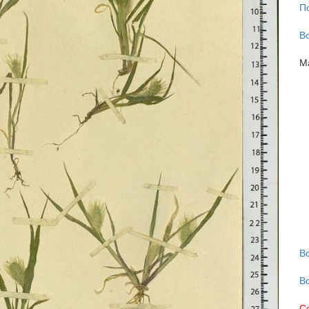
П
В
М
В
В
С