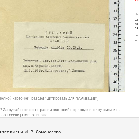
Ци
Се
МГ
08
Ре
ка
олной карточке", раздел "Цитировать для публикации")
? Загружай свои фотографии растений в природе и точку съемки на
ра России | Flora of Russia".
итет имени М. В. Ломоносова