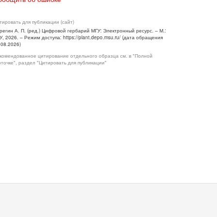
тировать для публикации (сайт)
регин А. П. (ред.) Цифровой гербарий МГУ: Электронный ресурс. – М.:
У, 2026. – Режим доступа: https://plant.depo.msu.ru/ (дата обращения
.08.2026)
комендованное цитирование отдельного образца см. в "Полной
рточке", раздел "Цитировать для публикации"