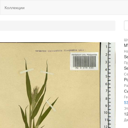
Коллекции
Шт
M
На
Se
Пр
Se
Се
P
Ра
С
Ге
53
Эт
1
Да