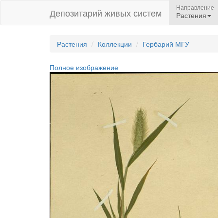
Направление
Депозитарий живых систем
Растения
Растения
Коллекции
Гербарий МГУ
Полное изображение