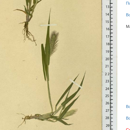
П
В
М
В
В
С