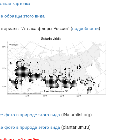
олная карточка
се образцы этого вида
атериалы "Атласа флоры России" (
подробности
)
се фото в природе этого вида
(iNaturalist.org)
се фото в природе этого вида
(plantarium.ru)
ообщить об ошибке