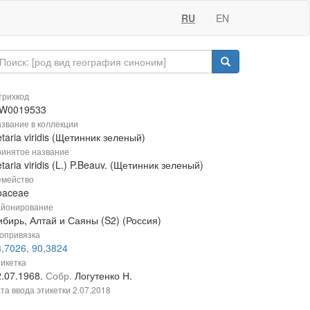
RU
EN
рихкод
W0019533
звание в коллекции
taria viridis (Щетинник зеленый)
инятое название
taria viridis (L.) P.Beauv. (Щетинник зеленый)
мейство
oaceae
йонирование
ибирь, Алтай и Саяны (S2) (Россия)
опривязка
,7026, 90,3824
икетка
2.07.1968.
Собр.
Логутенко Н.
та ввода этикетки
2.07.2018