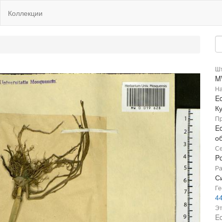
Коллекции
Шт
M
На
Ec
К
Пр
Ec
о
Се
P
Ра
Си
Ге
4
Эт
Ec