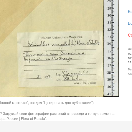
В
В
С
Ци
Се
МГ
08
Ре
ка
олной карточке", раздел "Цитировать для публикации")
? Загружай свои фотографии растений в природе и точку съемки на
ра России | Flora of Russia".