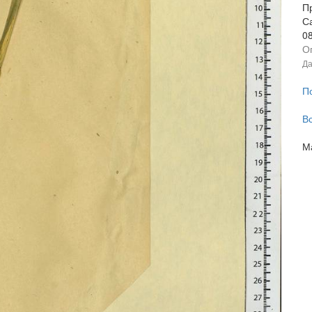
П
С
0
О
Да
П
В
М