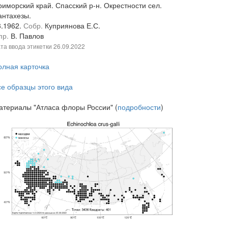
риморский край. Спасский р-н. Окрестности сел.
антахезы.
8.1962.
Собр.
Куприянова Е.С.
пр.
В. Павлов
та ввода этикетки
26.09.2022
олная карточка
се образцы этого вида
атериалы "Атласа флоры России" (
подробности
)