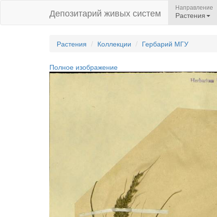
Направление
Депозитарий живых систем
Растения
Растения
Коллекции
Гербарий МГУ
Полное изображение