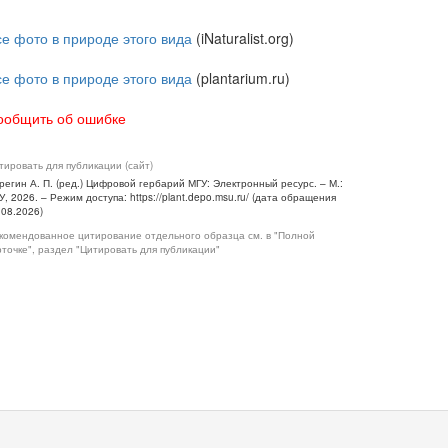
се фото в природе этого вида
(iNaturalist.org)
се фото в природе этого вида
(plantarium.ru)
ообщить об ошибке
тировать для публикации (сайт)
регин А. П. (ред.) Цифровой гербарий МГУ: Электронный ресурс. – М.:
У, 2026. – Режим доступа: https://plant.depo.msu.ru/ (дата обращения
.08.2026)
комендованное цитирование отдельного образца см. в "Полной
рточке", раздел "Цитировать для публикации"