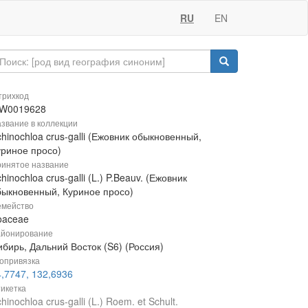
RU
EN
рихкод
W0019628
звание в коллекции
hinochloa crus-galli (Ежовник обыкновенный,
уриное просо)
инятое название
hinochloa crus-galli (L.) P.Beauv. (Ежовник
быкновенный, Куриное просо)
мейство
oaceae
йонирование
бирь, Дальний Восток (S6) (Россия)
опривязка
4,7747, 132,6936
икетка
hinochloa crus-galli (L.) Roem. et Schult.