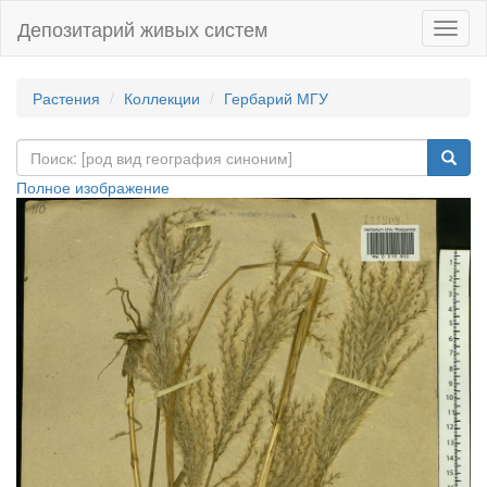
Депозитарий живых систем
Навиг
Растения
Коллекции
Гербарий МГУ
Полное изображение