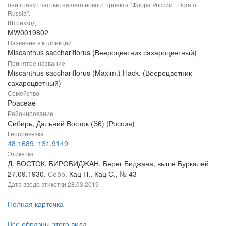
они станут частью нашего нового проекта "Флора России | Flora of
Russia".
Штрихкод
MW0019802
Название в коллекции
Miscanthus sacchariflorus (Веероцветник сахароцветный)
Принятое название
Miscanthus sacchariflorus (Maxim.) Hack. (Веероцветник
сахароцветный)
Семейство
Poaceae
Районирование
Сибирь, Дальний Восток (S6) (Россия)
Геопривязка
48,1689, 131,9149
Этикетка
Д. ВОСТОК, БИРОБИДЖАН. Берег Биджана, выше Буркалей
27.09.1930.
Собр.
Кац Н., Кац С.,
№
43
Дата ввода этикетки
28.03.2019
Полная карточка
Все образцы этого вида