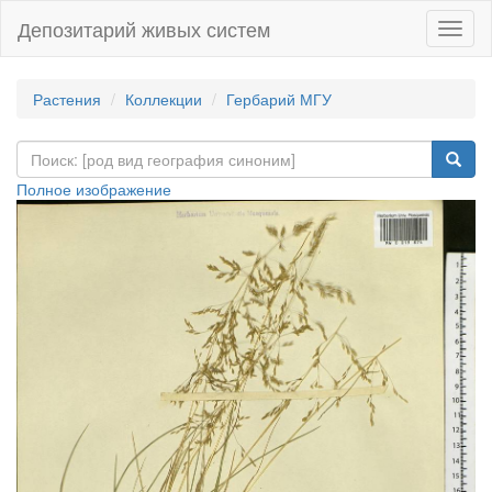
Депозитарий живых систем
Навиг
Растения
Коллекции
Гербарий МГУ
Полное изображение