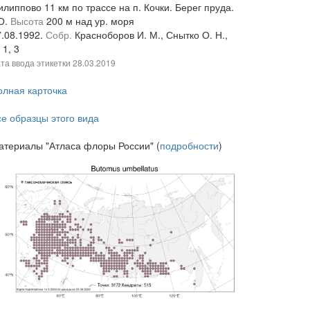
липпово 11 км по трассе на п. Кочки. Берег пруда.
О.
Высота
200 м над ур. моря
7.08.1992.
Собр.
Красноборов И. М., Снытко О. Н.,
№
1, 3
та ввода этикетки
28.03.2019
олная карточка
се образцы этого вида
атериалы "Атласа флоры России" (
подробности
)