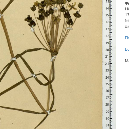
Фи
Н
1
Да
П
В
М