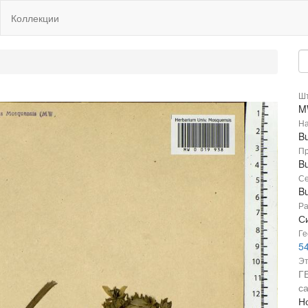
Коллекции
Шт
M
На
B
Пр
Bu
Се
B
Ра
С
Ге
54
Эт
Г
с
Но