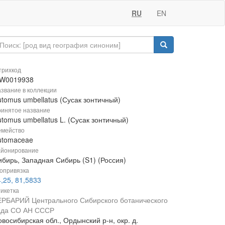
RU
EN
рихкод
W0019938
звание в коллекции
utomus umbellatus (Сусак зонтичный)
инятое название
tomus umbellatus L. (Сусак зонтичный)
мейство
utomaceae
йонирование
ибирь, Западная Сибирь (S1) (Россия)
опривязка
,25, 81,5833
икетка
ЕРБАРИЙ Центрального Сибирского ботанического
ада СО АН СССР
восибирская обл., Ордынский р-н, окр. д.