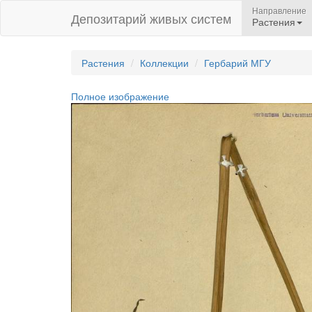
Направление
Депозитарий живых систем
Растения
Растения
Коллекции
Гербарий МГУ
Полное изображение