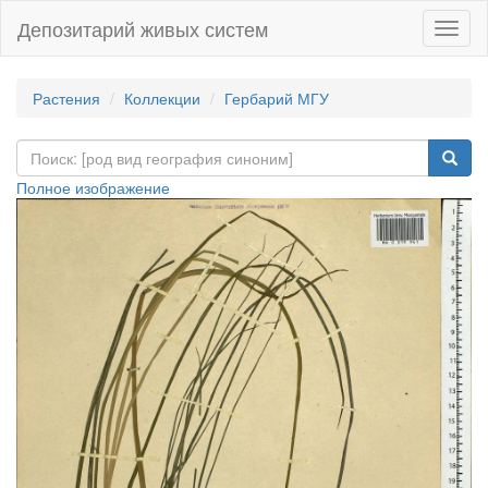
Депозитарий живых систем
Навиг
Растения
Коллекции
Гербарий МГУ
Полное изображение