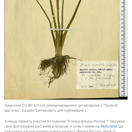
Лицензия CC-BY 4.0 (см. рекомендованное цитирование в "Полной
карточке", раздел "Цитировать для публикации")
Хочешь принять участие в создании "Атласа флоры России"? Загружай
свои фотографии растений в природе и точку съемки на
iNaturalist
, где
они станут частью нашего нового проекта "Флора России | Flora of