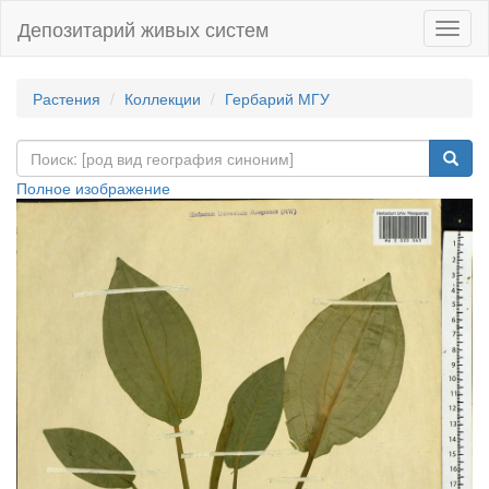
Депозитарий живых систем
Навиг
Растения
Коллекции
Гербарий МГУ
Полное изображение