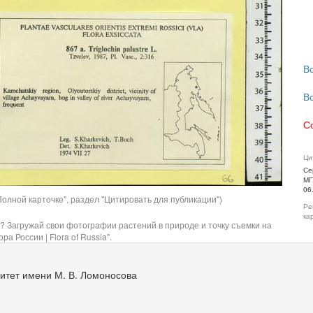
В
В
С
Ци
Се
МГ
06
олной карточке", раздел "Цитировать для публикации")
Ре
ка
? Загружай свои фотографии растений в природе и точку съемки на
ра России | Flora of Russia".
итет имени М. В. Ломоносова