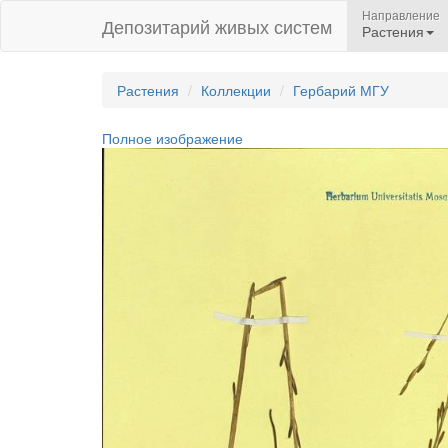
Направление
Депозитарий живых систем
Растения
Растения
Коллекции
Гербарий МГУ
Полное изображение