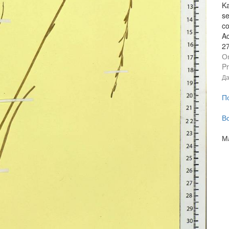
Ka
se
co
A
2
О
Pr
Да
П
В
М