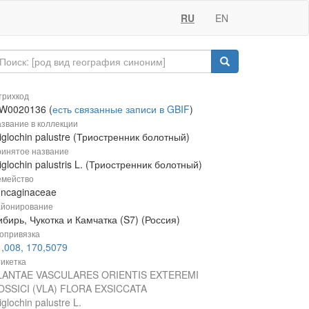
RU
EN
рихкод
W0020136 (
есть связанные записи в GBIF
)
звание в коллекции
iglochin palustre (Триостренник болотный)
инятое название
iglochin palustris L. (Триостренник болотный)
мейство
uncaginaceae
йонирование
бирь, Чукотка и Камчатка (S7) (Россия)
опривязка
,008, 170,5079
икетка
LANTAE VASCULARES ORIENTIS EXTEREMI
OSSICI (VLA) FLORA EXSICCATA
iglochin palustre L.