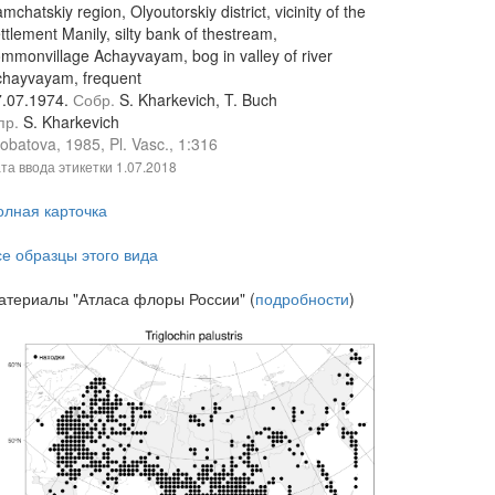
mchatskiy region, Olyoutorskiy district, vicinity of the
ttlement Manily, silty bank of thestream,
mmonvillage Achayvayam, bog in valley of river
chayvayam, frequent
7.07.1974.
Собр.
S. Kharkevich, T. Buch
пр.
S. Kharkevich
obatova, 1985, Pl. Vasc., 1:316
та ввода этикетки
1.07.2018
олная карточка
се образцы этого вида
атериалы "Атласа флоры России" (
подробности
)