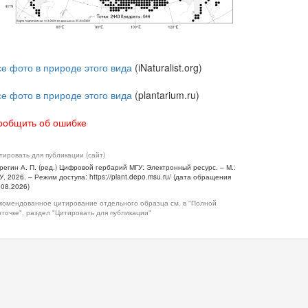
се фото в природе этого вида
(iNaturalist.org)
се фото в природе этого вида
(plantarium.ru)
ообщить об ошибке
тировать для публикации (сайт)
регин А. П. (ред.) Цифровой гербарий МГУ: Электронный ресурс. – М.:
У, 2026. – Режим доступа: https://plant.depo.msu.ru/ (дата обращения
.08.2026)
комендованное цитирование отдельного образца см. в "Полной
рточке", раздел "Цитировать для публикации"