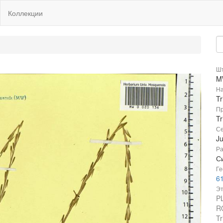
Коллекции
Шт
M
На
Tr
Пр
Tr
Се
J
Ра
Си
Ге
61
Эт
P
R
Tr