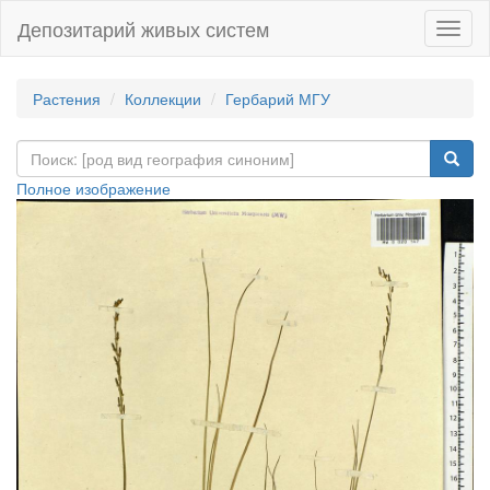
Депозитарий живых систем
Навиг
Растения
Коллекции
Гербарий МГУ
Полное изображение