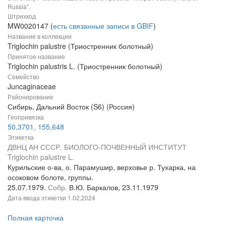
Russia".
Штрихкод
MW0020147 (
есть связанные записи в GBIF
)
Название в коллекции
Triglochin palustre (Триостренник болотный)
Принятое название
Triglochin palustris L. (Триостренник болотный)
Семейство
Juncaginaceae
Районирование
Сибирь, Дальний Восток (S6) (Россия)
Геопривязка
50,3701, 155,648
Этикетка
ДВНЦ АН СССР. БИОЛОГО-ПОЧВЕННЫЙ ИНСТИТУТ
Triglochin palustre L.
Курильские о-ва, о. Парамушир, верховье р. Тухарка, на
осоковом болоте, группы.
25.07.1979.
Собр.
В.Ю. Баркалов, 23.11.1979
Дата ввода этикетки
1.02.2024
Полная карточка