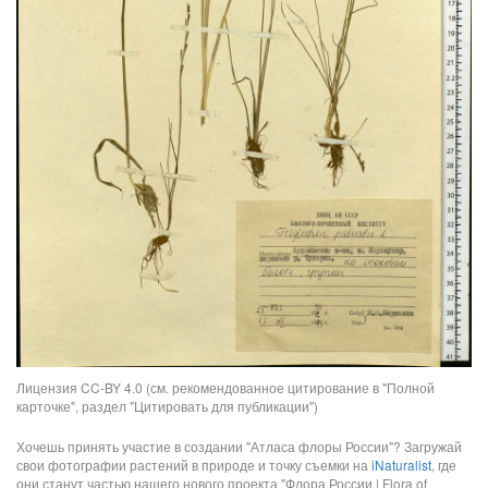
Лицензия CC-BY 4.0 (см. рекомендованное цитирование в "Полной
карточке", раздел "Цитировать для публикации")
Хочешь принять участие в создании "Атласа флоры России"? Загружай
свои фотографии растений в природе и точку съемки на
iNaturalist
, где
они станут частью нашего нового проекта "Флора России | Flora of