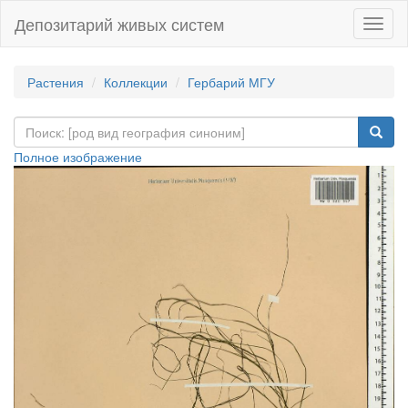
Депозитарий живых систем
Навиг
Растения
Коллекции
Гербарий МГУ
Полное изображение