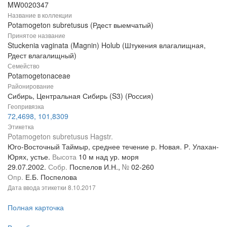
MW0020347
Название в коллекции
Potamogeton subretusus (Рдест выемчатый)
Принятое название
Stuckenia vaginata (Magnin) Holub (Штукения влагалищная,
Рдест влагалищный)
Семейство
Potamogetonaceae
Районирование
Сибирь, Центральная Сибирь (S3) (Россия)
Геопривязка
72,4698, 101,8309
Этикетка
Potamogeton subretusus Hagstr.
Юго-Восточный Таймыр, среднее течение р. Новая. Р. Улахан-
Юрях, устье.
Высота
10 м над ур. моря
29.07.2002.
Собр.
Поспелов И.Н.,
№
02-260
Опр.
Е.Б. Поспелова
Дата ввода этикетки
8.10.2017
Полная карточка