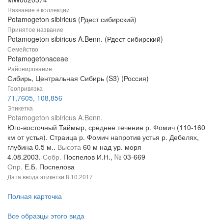
Название в коллекции
Potamogeton sibiricus (Рдест сибирский)
Принятое название
Potamogeton sibiricus A.Benn. (Рдест сибирский)
Семейство
Potamogetonaceae
Районирование
Сибирь, Центральная Сибирь (S3) (Россия)
Геопривязка
71,7605, 108,856
Этикетка
Potamogeton sibiricus A.Benn.
Юго-восточный Таймыр, среднее течение р. Фомич (110-160
км от устья). Страица р. Фомич напротив устья р. Дебелях,
глубина 0.5 м..
Высота
60 м над ур. моря
4.08.2003.
Собр.
Поспелов И.Н.,
№
03-669
Опр.
Е.Б. Поспелова
Дата ввода этикетки
8.10.2017
Полная карточка
Все образцы этого вида