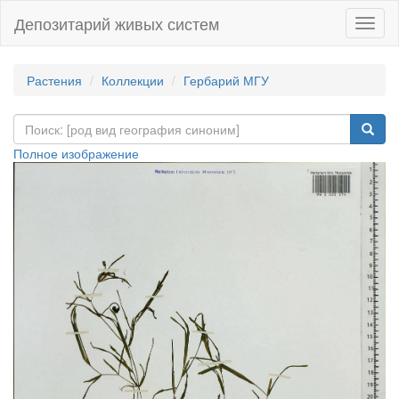
Депозитарий живых систем
Навиг
Растения
Коллекции
Гербарий МГУ
Полное изображение