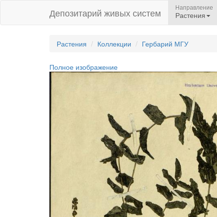
Направление
Депозитарий живых систем
Растения
Растения
Коллекции
Гербарий МГУ
Полное изображение