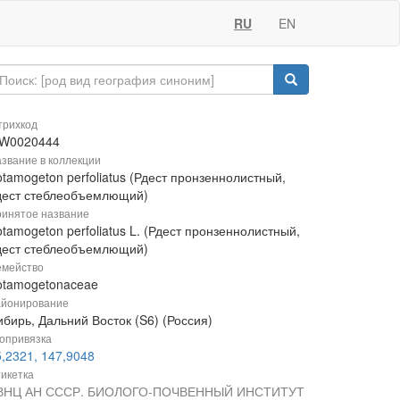
RU
EN
рихкод
W0020444
звание в коллекции
tamogeton perfoliatus (Рдест пронзеннолистный,
дест стеблеобъемлющий)
инятое название
tamogeton perfoliatus L. (Рдест пронзеннолистный,
дест стеблеобъемлющий)
мейство
otamogetonaceae
йонирование
бирь, Дальний Восток (S6) (Россия)
опривязка
5,2321, 147,9048
икетка
ВНЦ АН СССР. БИОЛОГО-ПОЧВЕННЫЙ ИНСТИТУТ