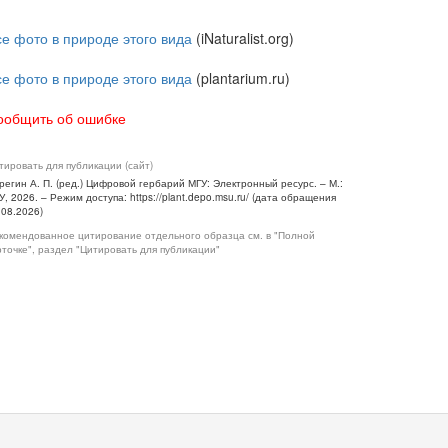
се фото в природе этого вида
(iNaturalist.org)
се фото в природе этого вида
(plantarium.ru)
ообщить об ошибке
тировать для публикации (сайт)
регин А. П. (ред.) Цифровой гербарий МГУ: Электронный ресурс. – М.:
У, 2026. – Режим доступа: https://plant.depo.msu.ru/ (дата обращения
.08.2026)
комендованное цитирование отдельного образца см. в "Полной
рточке", раздел "Цитировать для публикации"