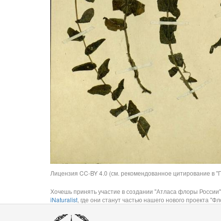
Лицензия CC-BY 4.0 (см. рекомендованное цитирование в "П
Хочешь принять участие в создании "Атласа флоры России"
iNaturalist
, где они станут частью нашего нового проекта "Фло