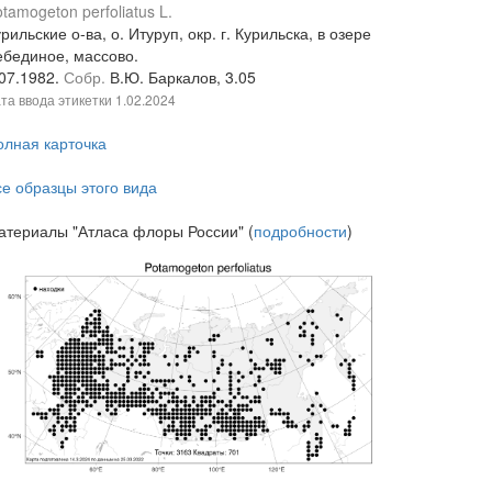
tamogeton perfoliatus L.
рильские о-ва, о. Итуруп, окр. г. Курильска, в озере
ебединое, массово.
.07.1982.
Собр.
В.Ю. Баркалов, 3.05
та ввода этикетки
1.02.2024
олная карточка
се образцы этого вида
атериалы "Атласа флоры России" (
подробности
)