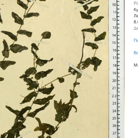
Po
Ку
Л
8
Да
П
В
М