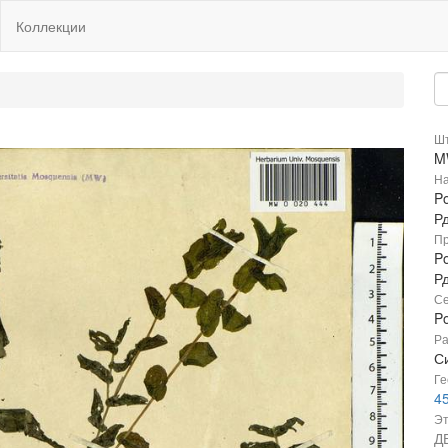
Коллекции
Шт
M
На
Po
Р
Пр
Po
Р
Се
P
Ра
Си
Ге
4
Эт
Д