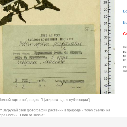
В
В
С
Ци
Се
МГ
06
Ре
ка
олной карточке", раздел "Цитировать для публикации")
? Загружай свои фотографии растений в природе и точку съемки на
ра России | Flora of Russia".