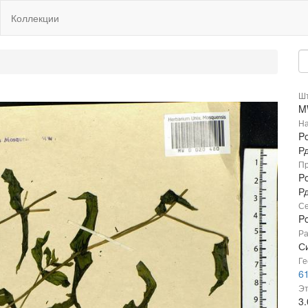
Коллекции
Шт
M
На
Po
Р
Пр
Po
Р
Се
P
Ра
С
Ге
61
Эт
3