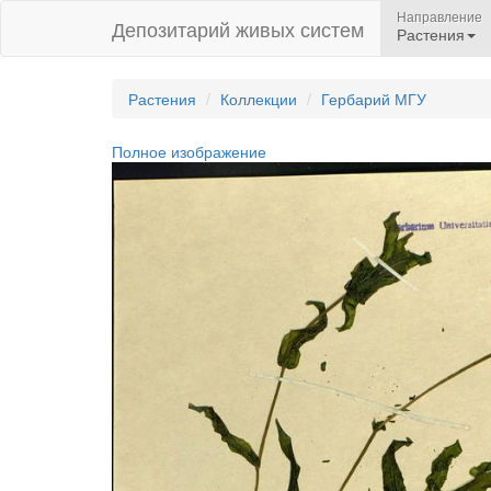
Направление
Депозитарий живых систем
Растения
Растения
Коллекции
Гербарий МГУ
Полное изображение