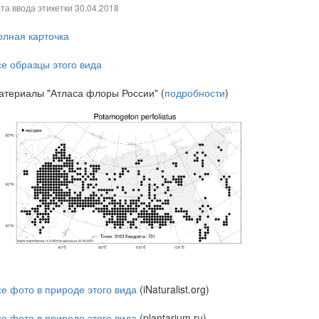
та ввода этикетки
30.04.2018
олная карточка
се образцы этого вида
атериалы "Атласа флоры России" (
подробности
)
се фото в природе этого вида
(iNaturalist.org)
се фото в природе этого вида
(plantarium.ru)