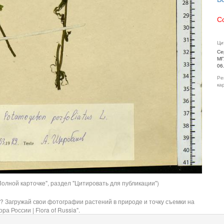
С
Ци
Се
МГ
06
Ре
ка
олной карточке", раздел "Цитировать для публикации")
? Загружай свои фотографии растений в природе и точку съемки на
ра России | Flora of Russia".