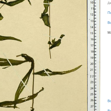
Да
П
В
М
В
В