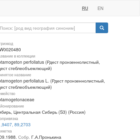
RU
EN
рихкод
W0020480
звание в коллекции
tamogeton perfoliatus (Рдест пронзеннолистный,
дест стеблеобъемлющий)
инятое название
tamogeton perfoliatus L. (Рдест пронзеннолистный,
дест стеблеобъемлющий)
мейство
otamogetonaceae
йонирование
ибирь, Центральная Сибирь (S3) (Россия)
опривязка
,9407, 89,2703
икетка
.09.1988.
Собр.
Г.А.Пронькина