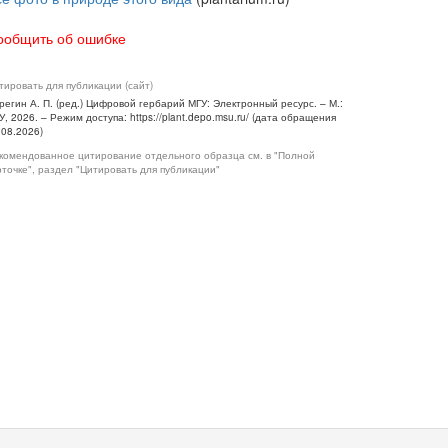
ообщить об ошибке
тировать для публикации (сайт)
регин А. П. (ред.) Цифровой гербарий МГУ: Электронный ресурс. – М.:
У, 2026. – Режим доступа: https://plant.depo.msu.ru/ (дата обращения
.08.2026)
комендованное цитирование отдельного образца см. в "Полной
рточке", раздел "Цитировать для публикации"