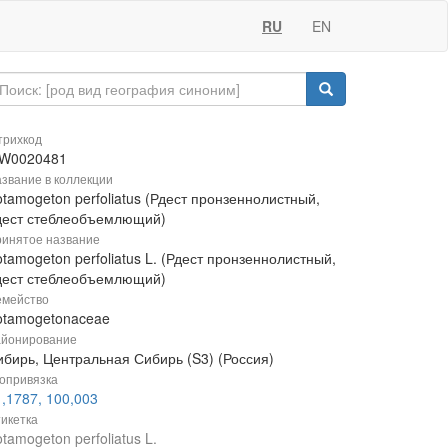
RU
EN
рихкод
W0020481
звание в коллекции
tamogeton perfoliatus (Рдест пронзеннолистный,
дест стеблеобъемлющий)
инятое название
tamogeton perfoliatus L. (Рдест пронзеннолистный,
дест стеблеобъемлющий)
мейство
otamogetonaceae
йонирование
ибирь, Центральная Сибирь (S3) (Россия)
опривязка
,1787, 100,003
икетка
tamogeton perfoliatus L.