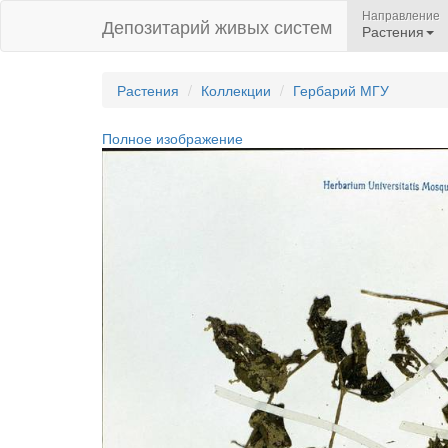
Направление
Депозитарий живых систем
Растения
Растения
Коллекции
Гербарий МГУ
Полное изображение