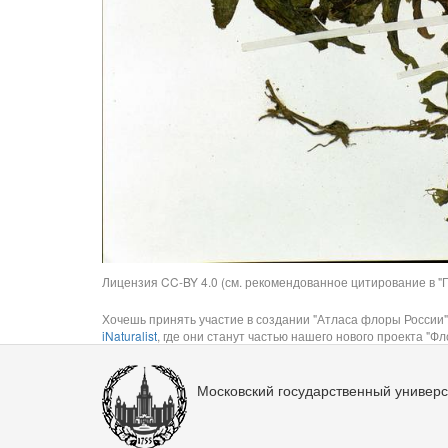
Лицензия CC-BY 4.0 (см. рекомендованное цитирование в "П
Хочешь принять участие в создании "Атласа флоры России"
iNaturalist
, где они станут частью нашего нового проекта "Фло
Московский государственный универс