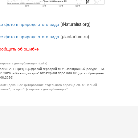
се фото в природе этого вида
(iNaturalist.org)
се фото в природе этого вида
(plantarium.ru)
ообщить об ошибке
тировать для публикации (сайт)
регин А. П. (ред.) Цифровой гербарий МГУ: Электронный ресурс. – М.:
У, 2026. – Режим доступа: https://plant.depo.msu.ru/ (дата обращения
.08.2026)
комендованное цитирование отдельного образца см. в "Полной
рточке", раздел "Цитировать для публикации"