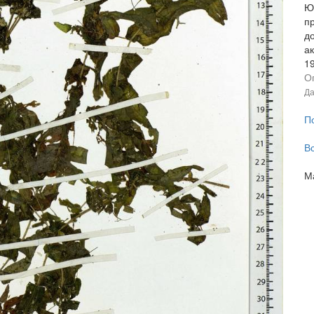
Ю
п
д
а
1
О
Да
П
В
М