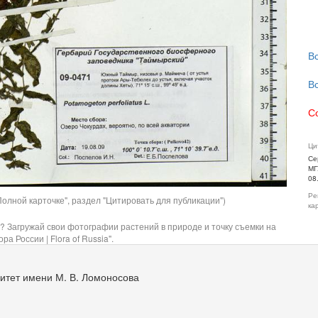
В
В
С
Ци
Се
МГ
08
Ре
олной карточке", раздел "Цитировать для публикации")
ка
? Загружай свои фотографии растений в природе и точку съемки на
ра России | Flora of Russia".
итет имени М. В. Ломоносова