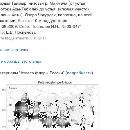
жный Таймыр, низовья р. Маймеча (от устья
ротоки Ары-Тебюлех до устья, включая участок
олины Хеты). Озеро Чокурдах, вероятно, по всей
кватории.
Высота
10 м над ур. моря
9.08.2009.
Собр.
Поспелов И.Н.,
№
09-0471
пр.
Е.Б. Поспелова
та ввода этикетки
8.10.2017
олная карточка
се образцы этого вида
атериалы "Атласа флоры России" (
подробности
)