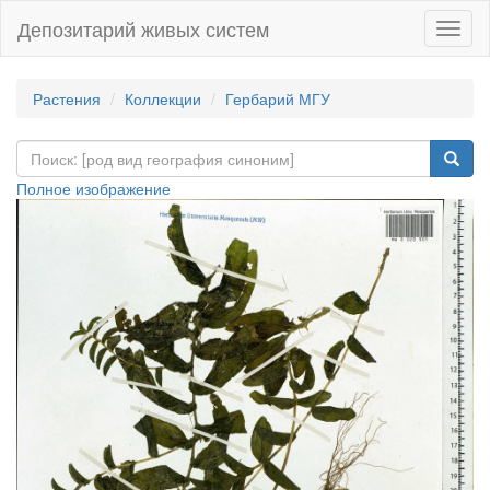
Депозитарий живых систем
Навиг
Растения
Коллекции
Гербарий МГУ
Полное изображение