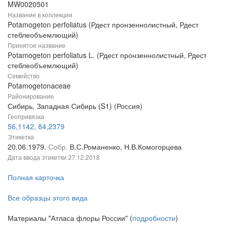
MW0020501
Название в коллекции
Potamogeton perfoliatus (Рдест пронзеннолистный, Рдест
стеблеобъемлющий)
Принятое название
Potamogeton perfoliatus L. (Рдест пронзеннолистный, Рдест
стеблеобъемлющий)
Семейство
Potamogetonaceae
Районирование
Сибирь, Западная Сибирь (S1) (Россия)
Геопривязка
56,1142, 84,2379
Этикетка
20.06.1979.
Собр.
В.С.Романенко, Н.В.Комогорцева
Дата ввода этикетки
27.12.2018
Полная карточка
Все образцы этого вида
Материалы "Атласа флоры России" (
подробности
)