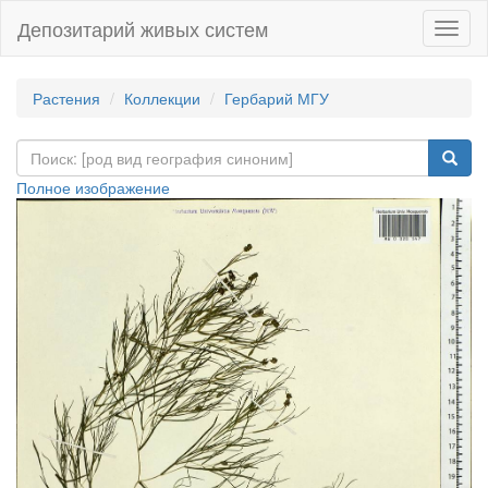
Депозитарий живых систем
Навиг
Растения
Коллекции
Гербарий МГУ
Полное изображение