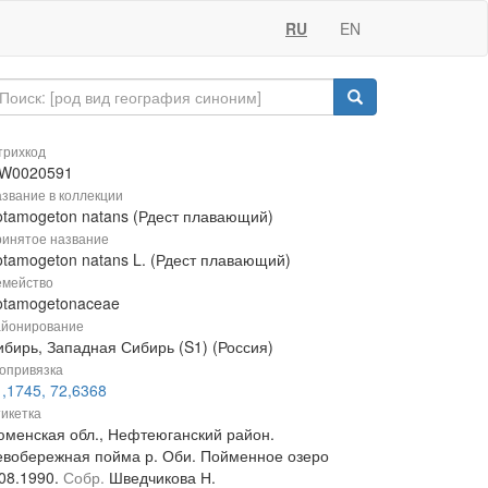
RU
EN
рихкод
W0020591
звание в коллекции
otamogeton natans (Рдест плавающий)
инятое название
otamogeton natans L. (Рдест плавающий)
мейство
otamogetonaceae
йонирование
ибирь, Западная Сибирь (S1) (Россия)
опривязка
,1745, 72,6368
икетка
юменская обл., Нефтеюганский район.
евобережная пойма р. Оби. Пойменное озеро
.08.1990.
Собр.
Шведчикова Н.