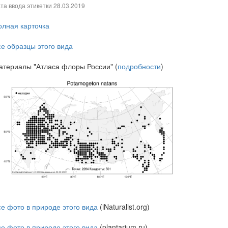
та ввода этикетки
28.03.2019
олная карточка
се образцы этого вида
атериалы "Атласа флоры России" (
подробности
)
се фото в природе этого вида
(iNaturalist.org)
се фото в природе этого вида
(plantarium.ru)