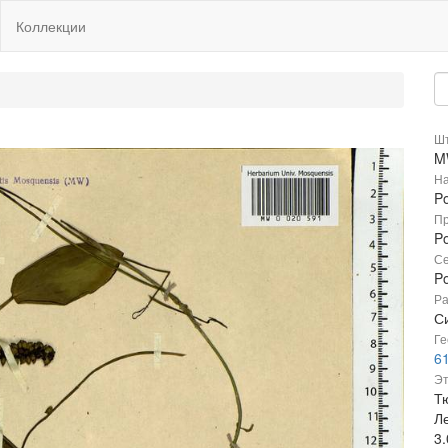
Коллекции
Шт
M
На
P
Пр
P
Се
P
Ра
С
Ге
61
Эт
Т
Л
3