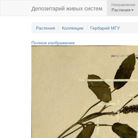
Направление
Депозитарий живых систем
Растения
Растения
Коллекции
Гербарий МГУ
Полное изображение