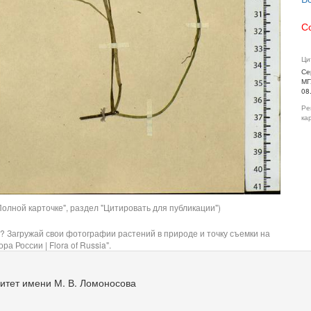
С
Ци
Се
МГ
08
Ре
ка
олной карточке", раздел "Цитировать для публикации")
? Загружай свои фотографии растений в природе и точку съемки на
ра России | Flora of Russia".
итет имени М. В. Ломоносова