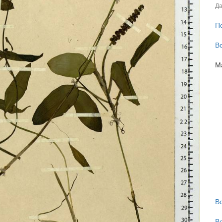
Да
П
В
М
В
В