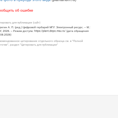
ообщить об ошибке
тировать для публикации (сайт)
регин А. П. (ред.) Цифровой гербарий МГУ: Электронный ресурс. – М.:
У, 2026. – Режим доступа: https://plant.depo.msu.ru/ (дата обращения
.08.2026)
комендованное цитирование отдельного образца см. в "Полной
рточке", раздел "Цитировать для публикации"