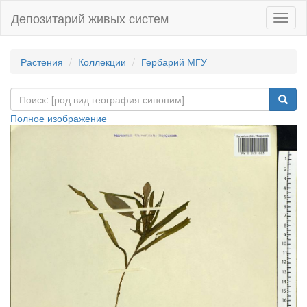
Депозитарий живых систем
Навиг
Растения
Коллекции
Гербарий МГУ
Полное изображение