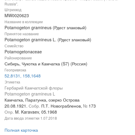
Russia".
Штрихкод
MW0020623
Название в коллекции
Potamogeton gramineus (Рдест злаковый)
Принятое название
Potamogeton gramineus L. (Рдест злаковый)
Семейство
Potamogetonaceae
Районирование
Сибирь, Чукотка и Камчатка (S7) (Россия)
Геопривязка
52,8131, 158,1648
Этикетка
Гербарий Камчатской флоры
Potamogeton gramineus L
Камчатка, Паратунка, озерко Острова
20.08.1921.
Собр.
П.Т. Новограбленов,
№
173
Опр.
M. Karavaev, 05.1968
Дата ввода этикетки
1.07.2018
Полная карточка