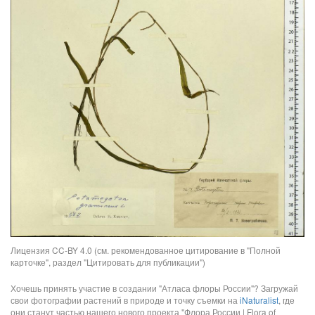
Лицензия CC-BY 4.0 (см. рекомендованное цитирование в "Полной
карточке", раздел "Цитировать для публикации")
Хочешь принять участие в создании "Атласа флоры России"? Загружай
свои фотографии растений в природе и точку съемки на
iNaturalist
, где
они станут частью нашего нового проекта "Флора России | Flora of