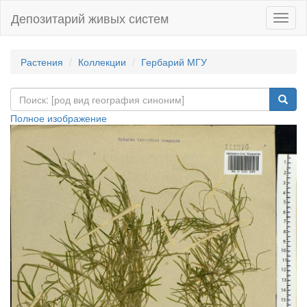
Депозитарий живых систем
Навиг
Растения
Коллекции
Гербарий МГУ
Полное изображение