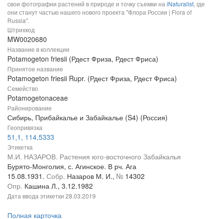
свои фотографии растений в природе и точку съемки на
iNaturalist
, где
они станут частью нашего нового проекта "Флора России | Flora of
Russia".
Штрихкод
MW0020680
Название в коллекции
Potamogeton friesii (Рдест Фриза, Рдест Фриса)
Принятое название
Potamogeton friesii Rupr. (Рдест Фриза, Рдест Фриса)
Семейство
Potamogetonaceae
Районирование
Сибирь, Прибайкалье и Забайкалье (S4) (Россия)
Геопривязка
51,1, 114,5333
Этикетка
М.И. НАЗАРОВ. Растения юго-восточного Забайкалья
Бурято-Монголия, с. Агинское. В рч. Ага
15.08.1931.
Собр.
Назаров М. И.,
№
14302
Опр.
Кашина Л., 3.12.1982
Дата ввода этикетки
28.03.2019
Полная карточка