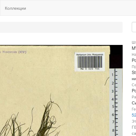
Коллекции
Шт
M
На
Po
Пр
St
н
Се
P
Ра
С
Ге
52
Эт
Г
с