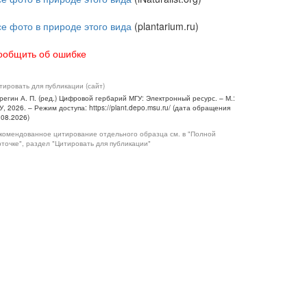
се фото в природе этого вида
(plantarium.ru)
ообщить об ошибке
тировать для публикации (сайт)
регин А. П. (ред.) Цифровой гербарий МГУ: Электронный ресурс. – М.:
У, 2026. – Режим доступа: https://plant.depo.msu.ru/ (дата обращения
.08.2026)
комендованное цитирование отдельного образца см. в "Полной
рточке", раздел "Цитировать для публикации"