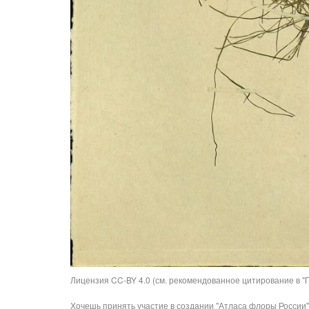
Лицензия CC-BY 4.0 (см. рекомендованное цитирование в "П
Хочешь принять участие в создании "Атласа флоры России"