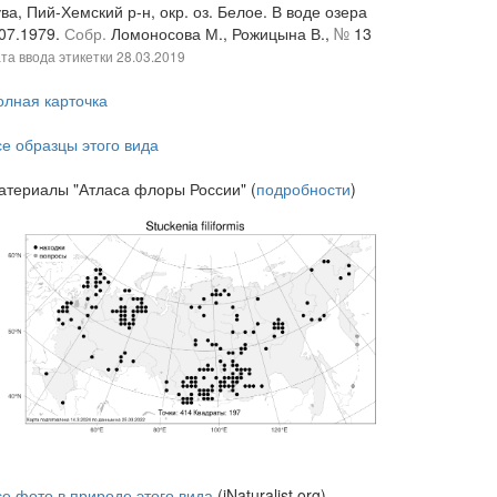
ва, Пий-Хемский р-н, окр. оз. Белое. В воде озера
.07.1979.
Собр.
Ломоносова М., Рожицына В.,
№
13
та ввода этикетки
28.03.2019
олная карточка
се образцы этого вида
атериалы "Атласа флоры России" (
подробности
)
се фото в природе этого вида
(iNaturalist.org)