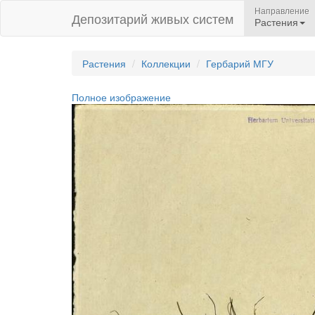
Направление
Депозитарий живых систем
Растения
Растения
Коллекции
Гербарий МГУ
Полное изображение