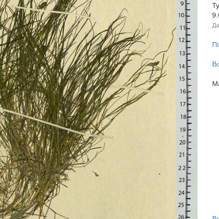
Ту
9
Да
П
В
М
В