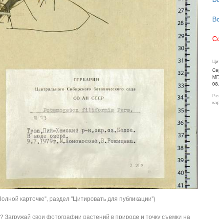
В
С
Ци
Се
МГ
08
Ре
ка
олной карточке", раздел "Цитировать для публикации")
? Загружай свои фотографии растений в природе и точку съемки на