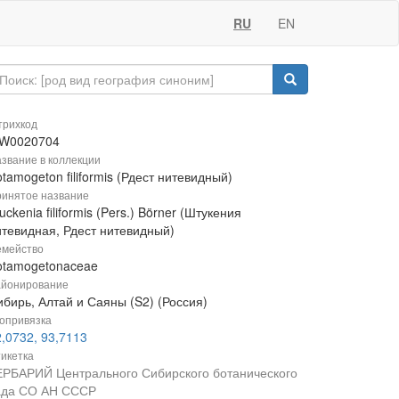
RU
EN
рихкод
W0020704
звание в коллекции
tamogeton filiformis (Рдест нитевидный)
инятое название
uckenia filiformis (Pers.) Börner (Штукения
итевидная, Рдест нитевидный)
мейство
otamogetonaceae
йонирование
ибирь, Алтай и Саяны (S2) (Россия)
опривязка
,0732, 93,7113
икетка
ЕРБАРИЙ Центрального Сибирского ботанического
ада СО АН СССР