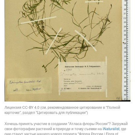
Лицензия CC-BY 4.0 (см. рекомендованное цитирование в "Полной
карточке", раздел "Цитировать для публикации")
Хочешь принять участие в создании "Атласа флоры России"? Загружай
свои фотографии растений в природе и точку съемки на
iNaturalist
, где
они станут частью нашего нового проекта "Флора России | Flora of