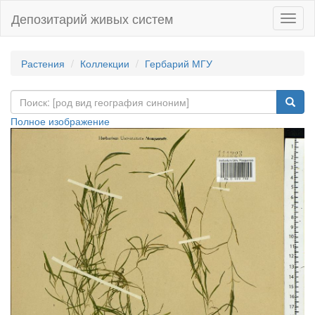
Депозитарий живых систем
Навиг
Растения
Коллекции
Гербарий МГУ
Полное изображение