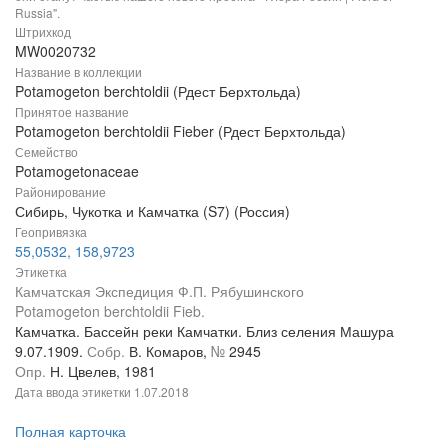
Russia".
Штрихкод
MW0020732
Название в коллекции
Potamogeton berchtoldii (Рдест Берхтольда)
Принятое название
Potamogeton berchtoldii Fieber (Рдест Берхтольда)
Семейство
Potamogetonaceae
Районирование
Сибирь, Чукотка и Камчатка (S7) (Россия)
Геопривязка
55,0532, 158,9723
Этикетка
Камчатская Экспедиция Ф.П. Рябушинского
Potamogeton berchtoldii Fieb.
Камчатка. Бассейн реки Камчатки. Близ селения Машура
9.07.1909.
Собр.
В. Комаров,
№
2945
Опр.
Н. Цвелев, 1981
Дата ввода этикетки
1.07.2018
Полная карточка