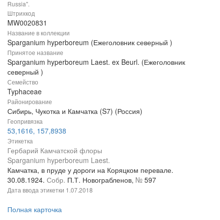
Russia".
Штрихкод
MW0020831
Название в коллекции
Sparganium hyperboreum (Ежеголовник северный )
Принятое название
Sparganium hyperboreum Laest. ex Beurl. (Ежеголовник
северный )
Семейство
Typhaceae
Районирование
Сибирь, Чукотка и Камчатка (S7) (Россия)
Геопривязка
53,1616, 157,8938
Этикетка
Гербарий Камчатской флоры
Sparganium hyperboreum Laest.
Камчатка, в пруде у дороги на Коряцком перевале.
30.08.1924.
Собр.
П.Т. Новограбленов,
№
597
Дата ввода этикетки
1.07.2018
Полная карточка