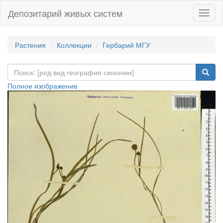
Депозитарий живых систем
Навиг
Растения
Коллекции
Гербарий МГУ
Полное изображение