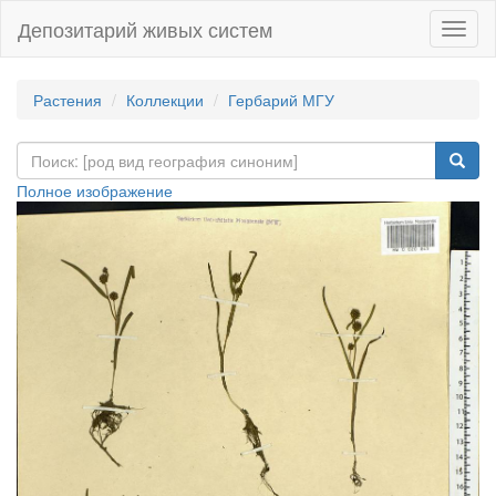
Депозитарий живых систем
Навиг
Растения
Коллекции
Гербарий МГУ
Полное изображение