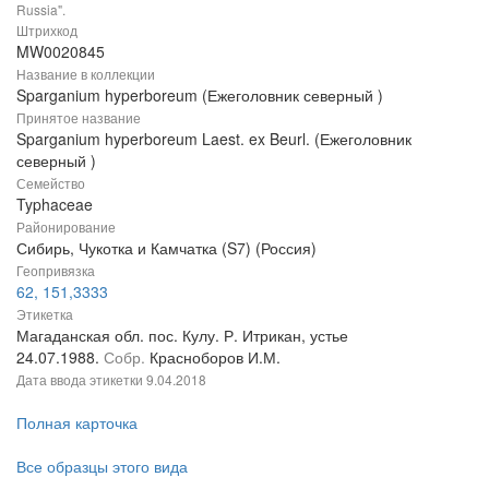
Russia".
Штрихкод
MW0020845
Название в коллекции
Sparganium hyperboreum (Ежеголовник северный )
Принятое название
Sparganium hyperboreum Laest. ex Beurl. (Ежеголовник
северный )
Семейство
Typhaceae
Районирование
Сибирь, Чукотка и Камчатка (S7) (Россия)
Геопривязка
62, 151,3333
Этикетка
Магаданская обл. пос. Кулу. Р. Итрикан, устье
24.07.1988.
Собр.
Красноборов И.М.
Дата ввода этикетки
9.04.2018
Полная карточка
Все образцы этого вида