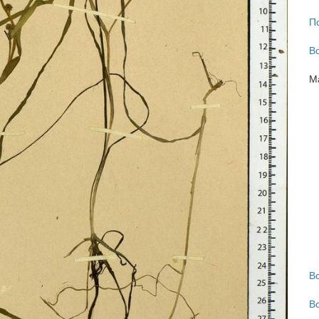
П
В
М
В
В