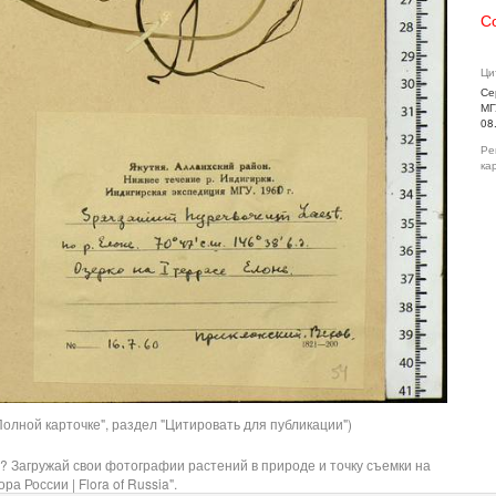
С
Ци
Се
МГ
08
Ре
ка
олной карточке", раздел "Цитировать для публикации")
? Загружай свои фотографии растений в природе и точку съемки на
ра России | Flora of Russia".