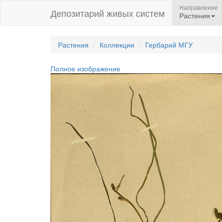
Направление
Депозитарий живых систем
Растения
Растения
Коллекции
Гербарий МГУ
Полное изображение