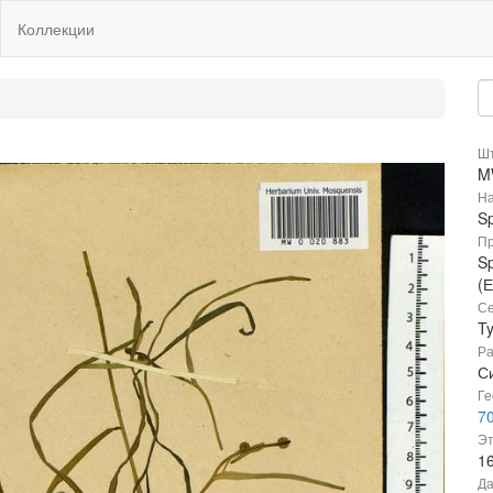
Коллекции
Шт
M
На
S
Пр
Sp
(
Се
T
Ра
Си
Ге
7
Эт
1
Да