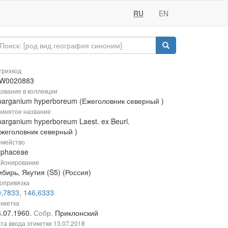
RU
EN
рихкод
W0020883
звание в коллекции
parganium hyperboreum (Ежеголовник северный )
инятое название
arganium hyperboreum Laest. ex Beurl.
Ежеголовник северный )
мейство
yphaceae
йонирование
бирь, Якутия (S5) (Россия)
опривязка
0,7833, 146,6333
икетка
6.07.1960.
Собр.
Приклонский
та ввода этикетки
13.07.2018