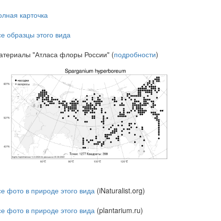
олная карточка
се образцы этого вида
атериалы "Атласа флоры России" (
подробности
)
се фото в природе этого вида
(iNaturalist.org)
се фото в природе этого вида
(plantarium.ru)