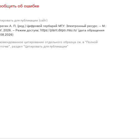
ообщить об ошибке
тировать для публикации (сайт)
регин А. П. (ред.) Цифровой гербарий МГУ: Электронный ресурс. – М.:
У, 2026. – Режим доступа: https://plant.depo.msu.ru/ (дата обращения
.08.2026)
комендованное цитирование отдельного образца см. в "Полной
рточке", раздел "Цитировать для публикации"