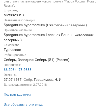
они станут частью нашего нового проекта "Флора России | Flora of
Russia".
Штрихкод
MW0020913
Название в коллекции
Sparganium hyperboreum (Ежеголовник северный )
Принятое название
Sparganium hyperboreum Laest. ex Beurl. (Ежеголовник
северный )
Семейство
Typhaceae
Районирование
Сибирь, Западная Сибирь (S1) (Россия)
Геопривязка
66,5064, 73,5638
Этикетка
27.07.1967.
Собр.
Герасимова Н. И.
Дата ввода этикетки
2.07.2018
Полная карточка
Все образцы этого вида