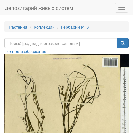
Депозитарий живых систем
Навиг
Растения
Коллекции
Гербарий МГУ
Полное изображение