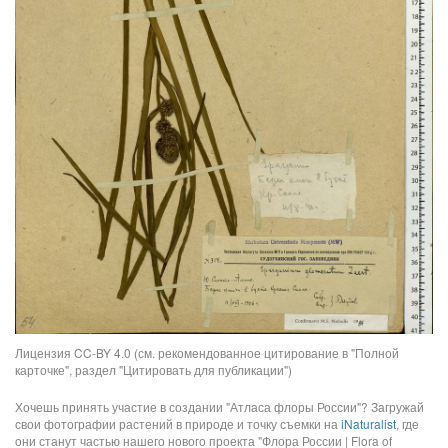
Лицензия CC-BY 4.0 (см. рекомендованное цитирование в "Полной
карточке", раздел "Цитировать для публикации")
Хочешь принять участие в создании "Атласа флоры России"? Загружай
свои фотографии растений в природе и точку съемки на
iNaturalist
, где
они станут частью нашего нового проекта "Флора России | Flora of