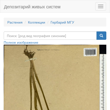
Депозитарий живых систем
Навиг
Растения
Коллекции
Гербарий МГУ
Полное изображение