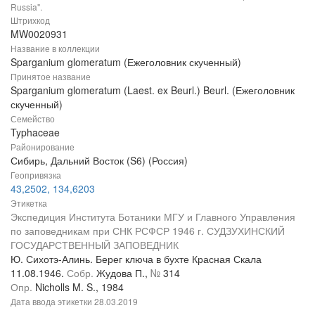
Russia".
Штрихкод
MW0020931
Название в коллекции
Sparganium glomeratum (Ежеголовник скученный)
Принятое название
Sparganium glomeratum (Laest. ex Beurl.) Beurl. (Ежеголовник
скученный)
Семейство
Typhaceae
Районирование
Сибирь, Дальний Восток (S6) (Россия)
Геопривязка
43,2502, 134,6203
Этикетка
Экспедиция Института Ботаники МГУ и Главного Управления
по заповедникам при СНК РСФСР 1946 г. СУДЗУХИНСКИЙ
ГОСУДАРСТВЕННЫЙ ЗАПОВЕДНИК
Ю. Сихотэ-Алинь. Берег ключа в бухте Красная Скала
11.08.1946.
Собр.
Жудова П.,
№
314
Опр.
Nicholls M. S., 1984
Дата ввода этикетки
28.03.2019