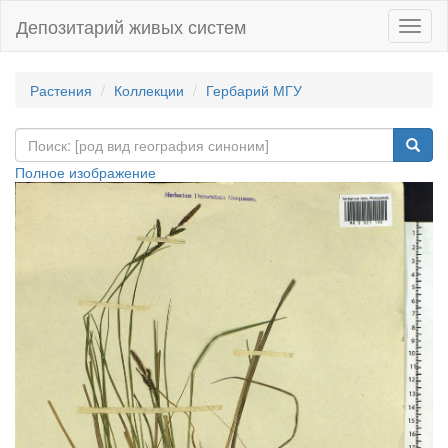
Депозитарий живых систем
Навиг
Растения
Коллекции
Гербарий МГУ
Полное изображение