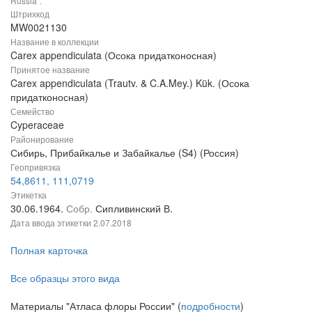
Russia".
Штрихкод
MW0021130
Название в коллекции
Carex appendiculata (Осока придатконосная)
Принятое название
Carex appendiculata (Trautv. & C.A.Mey.) Kük. (Осока
придатконосная)
Семейство
Cyperaceae
Районирование
Сибирь, Прибайкалье и Забайкалье (S4) (Россия)
Геопривязка
54,8611, 111,0719
Этикетка
30.06.1964.
Собр.
Сипливинский В.
Дата ввода этикетки
2.07.2018
Полная карточка
Все образцы этого вида
Материалы "Атласа флоры России" (
подробности
)