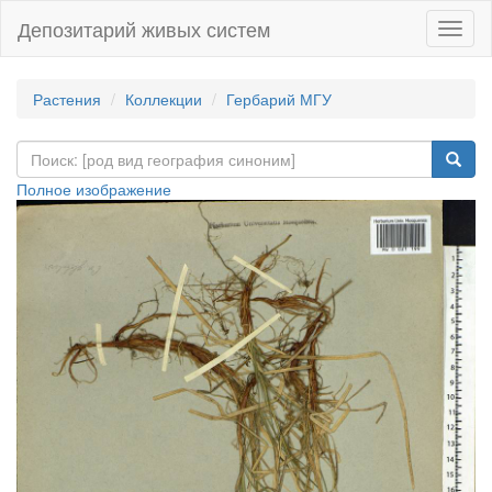
Депозитарий живых систем
Навиг
Растения
Коллекции
Гербарий МГУ
Полное изображение