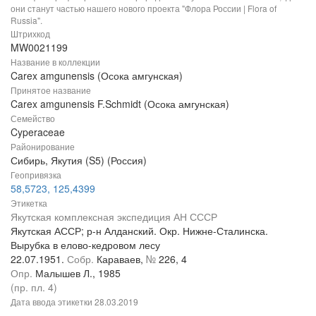
они станут частью нашего нового проекта "Флора России | Flora of
Russia".
Штрихкод
MW0021199
Название в коллекции
Carex amgunensis (Осока амгунская)
Принятое название
Carex amgunensis F.Schmidt (Осока амгунская)
Семейство
Cyperaceae
Районирование
Сибирь, Якутия (S5) (Россия)
Геопривязка
58,5723, 125,4399
Этикетка
Якутская комплексная экспедиция АН СССР
Якутская АССР; р-н Алданский. Окр. Нижне-Сталинска.
Вырубка в елово-кедровом лесу
22.07.1951.
Собр.
Караваев,
№
226, 4
Опр.
Малышев Л., 1985
(пр. пл. 4)
Дата ввода этикетки
28.03.2019